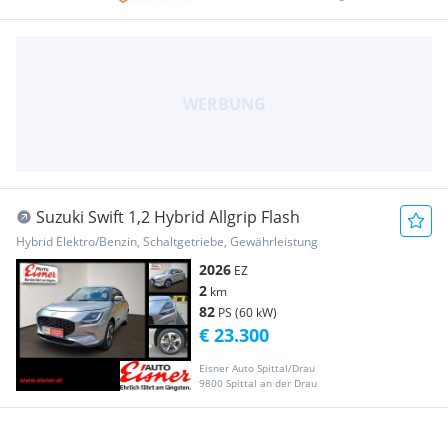
Suzuki Swift 1,2 Hybrid Allgrip Flash
Hybrid Elektro/Benzin, Schaltgetriebe, Gewährleistung
2026
EZ
2
km
82
PS (60 kW)
€ 23.300
Eisner Auto Spittal/Drau
9800 Spittal an der Drau