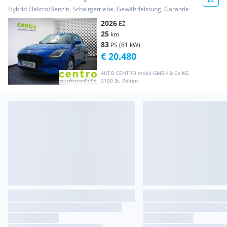
Hybrid Elektro/Benzin, Schaltgetriebe, Gewährleistung, Garantie
2026
EZ
25
km
83
PS (61 kW)
€ 20.480
AUTO CENTRO mobil GMBH & Co KG
3100 St. Pölten