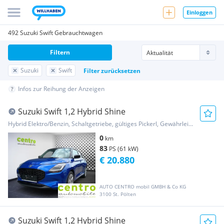
Einloggen
492 Suzuki Swift Gebrauchtwagen
Filtern
Suzuki
Swift
Filter zurücksetzen
Infos zur Reihung der Anzeigen
Suzuki Swift 1,2 Hybrid Shine
Hybrid Elektro/Benzin, Schaltgetriebe, gültiges Pickerl, Gewährleistung
0
km
83
PS (61 kW)
€ 20.880
AUTO CENTRO mobil GMBH & Co KG
3100 St. Pölten
Suzuki Swift 1,2 Hybrid Shine