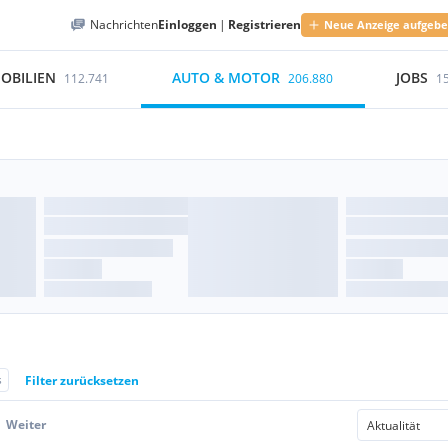
Nachrichten
Einloggen
|
Registrieren
Neue Anzeige aufgeb
OBILIEN
AUTO & MOTOR
JOBS
112.741
206.880
1
s
Filter zurücksetzen
Weiter