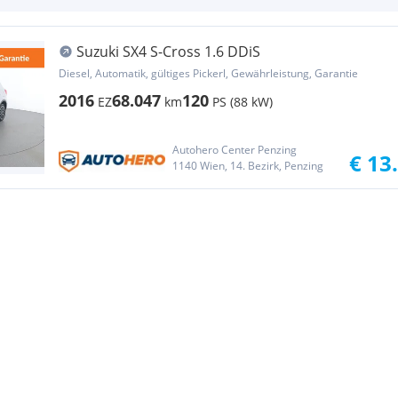
Suzuki SX4 S-Cross 1.6 DDiS
Diesel, Automatik, gültiges Pickerl, Gewährleistung, Garantie
2016
68.047
120
EZ
km
PS (88 kW)
Autohero Center Penzing
€ 13
1140 Wien, 14. Bezirk, Penzing