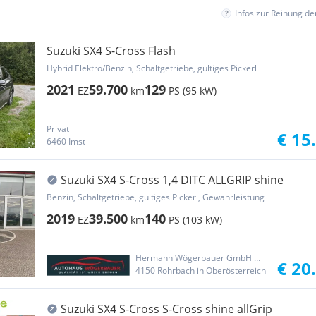
Infos zur Reihung d
Suzuki SX4 S-Cross Flash
Hybrid Elektro/Benzin, Schaltgetriebe, gültiges Pickerl
2021
59.700
129
EZ
km
PS (95 kW)
Privat
€ 15
6460 Imst
Suzuki SX4 S-Cross 1,4 DITC ALLGRIP shine
Benzin, Schaltgetriebe, gültiges Pickerl, Gewährleistung
2019
39.500
140
EZ
km
PS (103 kW)
Hermann Wögerbauer GmbH & Co. KG
€ 20
4150 Rohrbach in Oberösterreich
Suzuki SX4 S-Cross S-Cross shine allGrip