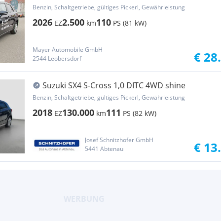
Benzin, Schaltgetriebe, gültiges Pickerl, Gewährleistung
2026
2.500
110
EZ
km
PS (81 kW)
Mayer Automobile GmbH
€ 28
2544 Leobersdorf
Suzuki SX4 S-Cross 1,0 DITC 4WD shine
Benzin, Schaltgetriebe, gültiges Pickerl, Gewährleistung
2018
130.000
111
EZ
km
PS (82 kW)
Josef Schnitzhofer GmbH
€ 13
5441 Abtenau