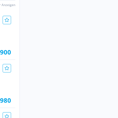
er Anzeigen
.900
.980