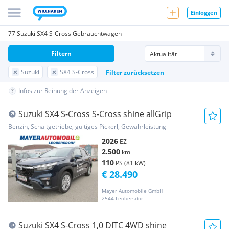
Einloggen
77 Suzuki SX4 S-Cross Gebrauchtwagen
Filtern
Suzuki
SX4 S-Cross
Filter zurücksetzen
Infos zur Reihung der Anzeigen
Suzuki SX4 S-Cross S-Cross shine allGrip
Benzin, Schaltgetriebe, gültiges Pickerl, Gewährleistung
2026
EZ
2.500
km
110
PS (81 kW)
€ 28.490
Mayer Automobile GmbH
2544 Leobersdorf
Suzuki SX4 S-Cross 1,0 DITC 4WD shine