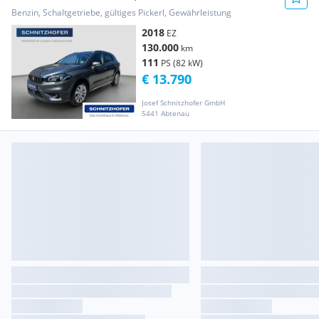
Benzin, Schaltgetriebe, gültiges Pickerl, Gewährleistung
2018
EZ
130.000
km
111
PS (82 kW)
€ 13.790
Josef Schnitzhofer GmbH
5441 Abtenau