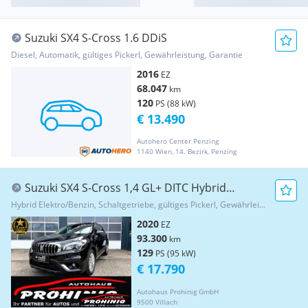
Suzuki SX4 S-Cross 1.6 DDiS
Diesel, Automatik, gültiges Pickerl, Gewährleistung, Garantie
2016
EZ
68.047
km
120
PS (88 kW)
€ 13.490
Autohero Center Penzing
1140 Wien, 14. Bezirk, Penzing
Suzuki SX4 S-Cross 1,4 GL+ DITC Hybrid
ALLGRIP GARANTI...
Hybrid Elektro/Benzin, Schaltgetriebe, gültiges Pickerl, Gewährleistung, Garantie
2020
EZ
93.300
km
129
PS (95 kW)
€ 17.790
Autohaus Prohinig GmbH
9500 Villach