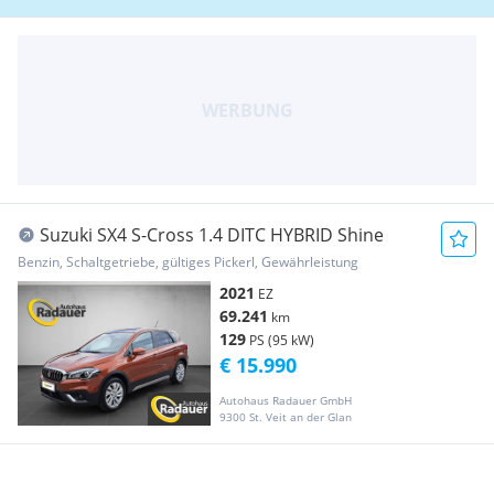
Suzuki SX4 S-Cross 1.4 DITC HYBRID Shine
Benzin, Schaltgetriebe, gültiges Pickerl, Gewährleistung
2021
EZ
69.241
km
129
PS (95 kW)
€ 15.990
Autohaus Radauer GmbH
9300 St. Veit an der Glan