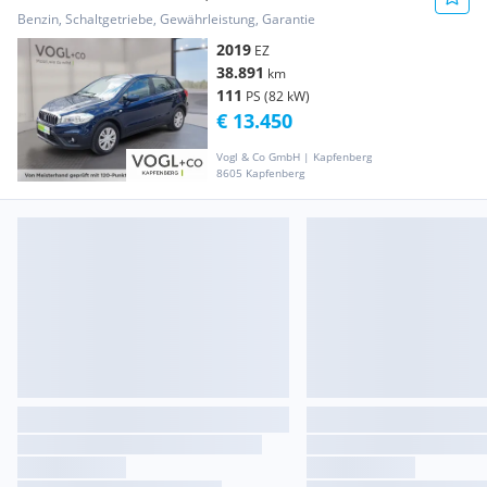
Benzin, Schaltgetriebe, Gewährleistung, Garantie
2019
EZ
38.891
km
111
PS (82 kW)
€ 13.450
Vogl & Co GmbH | Kapfenberg
8605 Kapfenberg