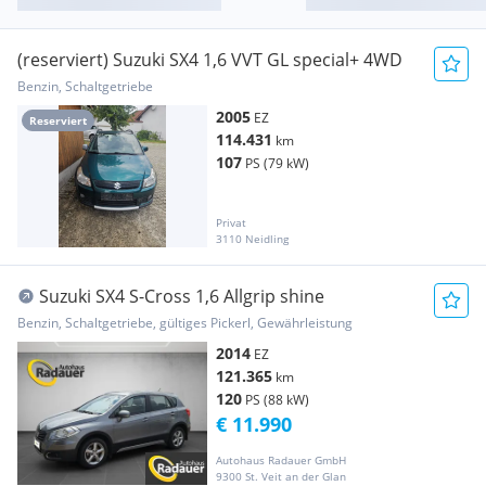
(reserviert) Suzuki SX4 1,6 VVT GL special+ 4WD
Benzin, Schaltgetriebe
2005
EZ
Reserviert
114.431
km
107
PS (79 kW)
Privat
3110 Neidling
Suzuki SX4 S-Cross 1,6 Allgrip shine
Benzin, Schaltgetriebe, gültiges Pickerl, Gewährleistung
2014
EZ
121.365
km
120
PS (88 kW)
€ 11.990
Autohaus Radauer GmbH
9300 St. Veit an der Glan