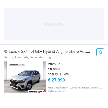
Suzuki SX4 1,4 GL+ Hybrid Allgrip Shine Aut.
110
Benzin, Automatik, Gewährleistung
2025
EZ
10.000
km
110
PS (81 kW)
€ 27.990
Fritz Unterberger - Wolfgang Denzel GmbH & CO KG
6020 Innsbruck