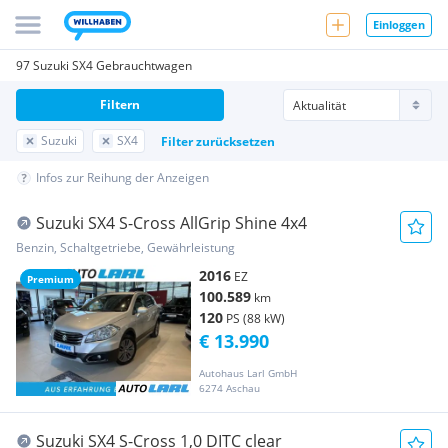
Einloggen
97 Suzuki SX4 Gebrauchtwagen
Filtern
Suzuki
SX4
Filter zurücksetzen
Infos zur Reihung der Anzeigen
Suzuki SX4 S-Cross AllGrip Shine 4x4
Benzin, Schaltgetriebe, Gewährleistung
2016
EZ
Premium
100.589
km
120
PS (88 kW)
€ 13.990
Autohaus Larl GmbH
6274 Aschau
Suzuki SX4 S-Cross 1,0 DITC clear