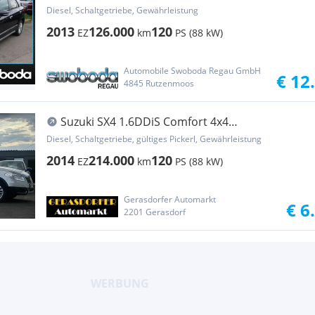
Diesel, Schaltgetriebe, Gewährleistung
2013
126.000
120
EZ
km
PS (88 kW)
Automobile Swoboda Regau GmbH
€ 12
4845 Rutzenmoos
Suzuki SX4 1.6DDiS Comfort 4x4
*Panorama*Leder*R-Kamer...
Diesel, Schaltgetriebe, gültiges Pickerl, Gewährleistung
2014
214.000
120
EZ
km
PS (88 kW)
Gerasdorfer Automarkt
€ 6
2201 Gerasdorf