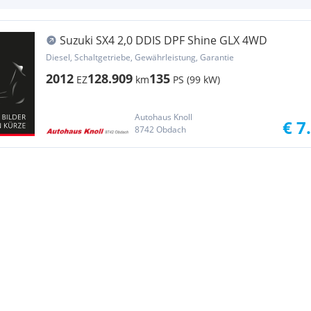
Suzuki SX4 2,0 DDIS DPF Shine GLX 4WD
Diesel, Schaltgetriebe, Gewährleistung, Garantie
2012
128.909
135
EZ
km
PS (99 kW)
Autohaus Knoll
€ 7
8742 Obdach