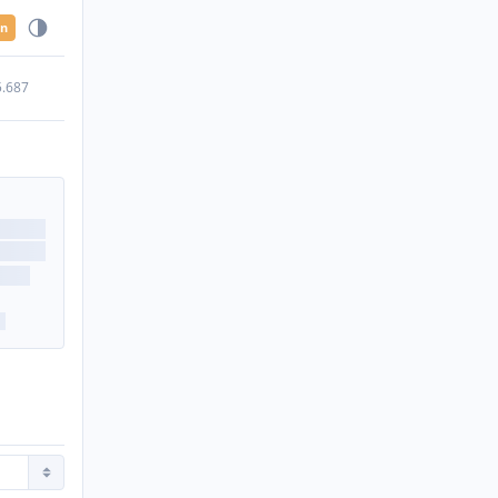
en
5.687