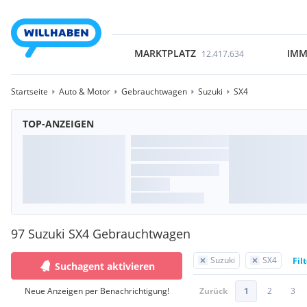
MARKTPLATZ
IMM
12.417.634
Startseite
Auto & Motor
Gebrauchtwagen
Suzuki
SX4
TOP-ANZEIGEN
97 Suzuki SX4 Gebrauchtwagen
Suzuki
SX4
Fil
Suchagent aktivieren
Neue Anzeigen per Benachrichtigung!
Zurück
1
2
3