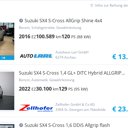
Infos zur Reihung d
Suzuki SX4 S-Cross AllGrip Shine 4x4
Benzin, Schaltgetriebe, Gewährleistung
2016
100.589
120
EZ
km
PS (88 kW)
Autohaus Larl GmbH
€ 13
6274 Aschau
Suzuki SX4 S-Cross 1,4 GL+ DITC Hybrid ALLGRIP
flash Aut.
Benzin, Automatik, Gewährleistung
2022
30.100
129
EZ
km
PS (95 kW)
Zellhofer GmbH & Co KG
€ 23
3304 St. Georgen am Ybbsfelde
Suzuki SX4 S-Cross 1,6 DDiS Allgrip flash