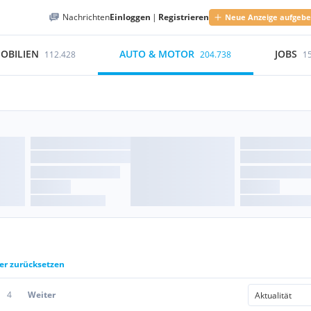
Nachrichten
Einloggen
|
Registrieren
Neue Anzeige aufgeb
OBILIEN
AUTO & MOTOR
JOBS
112.428
204.738
1
ter zurücksetzen
4
Weiter