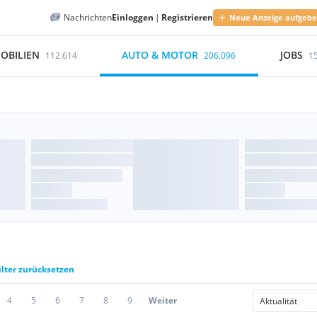
Nachrichten
Einloggen
|
Registrieren
Neue Anzeige aufgeb
OBILIEN
AUTO & MOTOR
JOBS
112.614
206.096
1
ilter zurücksetzen
4
5
6
7
8
9
Weiter