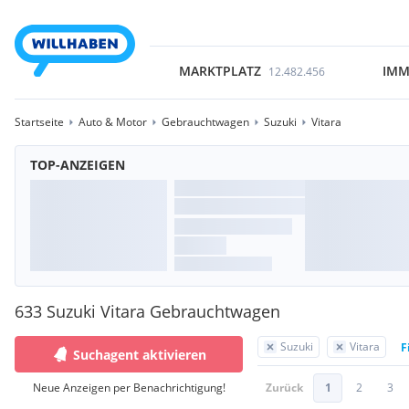
MARKTPLATZ
IMM
12.482.456
Startseite
Auto & Motor
Gebrauchtwagen
Suzuki
Vitara
TOP-ANZEIGEN
633 Suzuki Vitara Gebrauchtwagen
Suzuki
Vitara
F
Suchagent aktivieren
Neue Anzeigen per Benachrichtigung!
Zurück
1
2
3