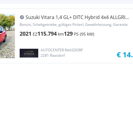
Suzuki Vitara 1,4 GL+ DITC Hybrid 4x4 ALLGRIP
"shine" ...
Benzin, Schaltgetriebe, gültiges Pickerl, Gewährleistung, Garantie
2021
115.794
129
EZ
km
PS (95 kW)
AUTOCENTER RAASDORF
€ 14
2281 Raasdorf