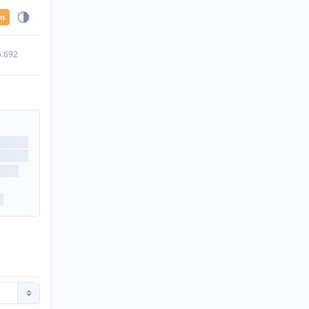
en
5.692