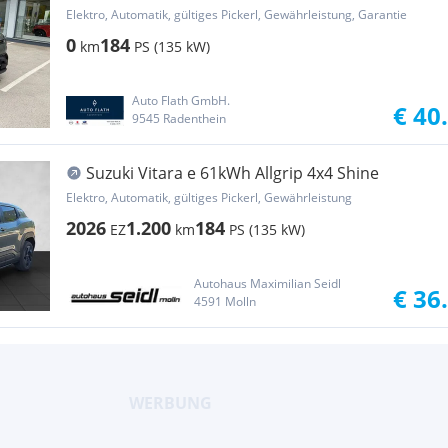
Elektro, Automatik, gültiges Pickerl, Gewährleistung, Garantie
0
184
km
PS (135 kW)
Auto Flath GmbH.
€ 40
9545 Radenthein
Suzuki Vitara e 61kWh Allgrip 4x4 Shine
Elektro, Automatik, gültiges Pickerl, Gewährleistung
2026
1.200
184
EZ
km
PS (135 kW)
Autohaus Maximilian Seidl
€ 36
4591 Molln