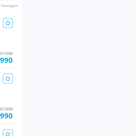
er Anzeigen
27.990
.990
27.990
.990