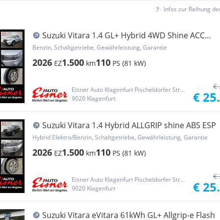
Infos zur Reihung d
Suzuki Vitara 1.4 GL+ Hybrid 4WD Shine ACC
LED
Benzin, Schaltgetriebe, Gewährleistung, Garantie
2026
1.500
110
EZ
km
PS (81 kW)
€ 
Eisner Auto Klagenfurt Pischeldorfer Straße
€ 25
9020 Klagenfurt
Suzuki Vitara 1.4 Hybrid ALLGRIP shine ABS ESP
Hybrid Elektro/Benzin, Schaltgetriebe, Gewährleistung, Garantie
2026
1.500
110
EZ
km
PS (81 kW)
€ 
Eisner Auto Klagenfurt Pischeldorfer Straße
€ 25
9020 Klagenfurt
Suzuki Vitara eVitara 61kWh GL+ Allgrip-e Flash