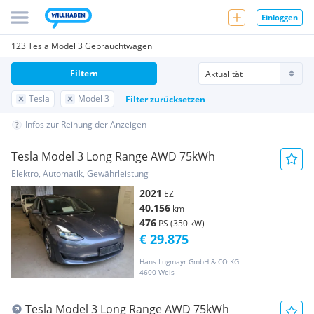
Einloggen
123 Tesla Model 3 Gebrauchtwagen
Filtern
Tesla
Model 3
Filter zurücksetzen
Infos zur Reihung der Anzeigen
Tesla Model 3 Long Range AWD 75kWh
Elektro, Automatik, Gewährleistung
2021
EZ
40.156
km
476
PS (350 kW)
€ 29.875
Hans Lugmayr GmbH & CO KG
4600 Wels
Tesla Model 3 Long Range AWD 75kWh