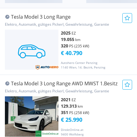
Tesla Model 3 Long Range
Elektro, Automatik, gültiges Pickerl, Gewährleistung, Garantie
2025
EZ
19.055
km
320
PS (235 kW)
€ 40.790
Autohero Center Penzing
1140 Wien, 14. Bezirk, Penzing
Tesla Model 3 Long Range AWD MWST 1.Besitz
Elektro, Automatik, gültiges Pickerl, Gewährleistung, Garantie
2021
EZ
129.313
km
351
PS (258 kW)
€ 25.990
DirektOnline.at
9400 Wolfsberg