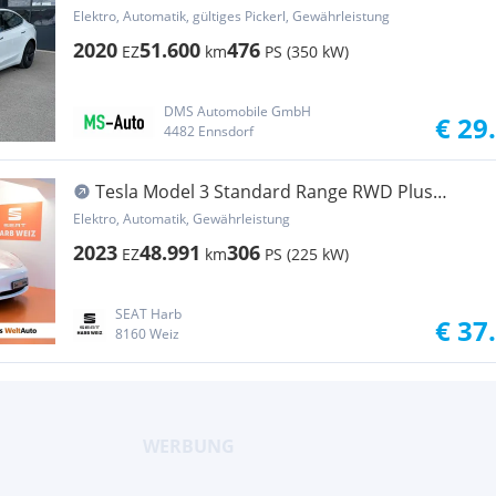
Elektro, Automatik, gültiges Pickerl, Gewährleistung
2020
51.600
476
EZ
km
PS (350 kW)
DMS Automobile GmbH
€ 29
4482 Ennsdorf
Tesla Model 3 Standard Range RWD Plus
57,5kWh
Elektro, Automatik, Gewährleistung
2023
48.991
306
EZ
km
PS (225 kW)
SEAT Harb
€ 37
8160 Weiz