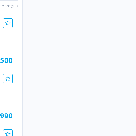
er Anzeigen
.500
.990