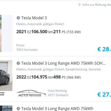
Infos zur Reihung d
Tesla Model 3
Elektro, Automatik, gültiges Pickerl
2021
106.500
211
EZ
km
PS (155 kW)
Privat
€ 28
7053 Hornstein
Tesla Model 3 Long Range AWD 75kWh SOH
91,5%
Elektro, Automatik, gültiges Pickerl, Gewährleistung, Garantie
2022
104.975
498
EZ
km
PS (366 kW)
Auto Nenning
€ 27
4371 Dimbach
Tesla Model 3 Long Range AWD 75kWh