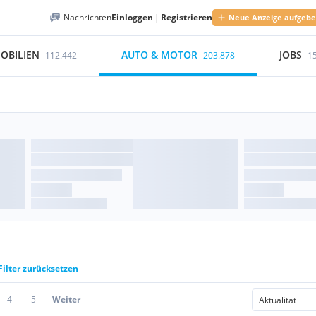
Nachrichten
Einloggen
|
Registrieren
Neue Anzeige aufgeb
OBILIEN
AUTO & MOTOR
JOBS
112.442
203.878
1
Filter zurücksetzen
4
5
Weiter