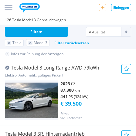
Einloggen
126 Tesla Model 3 Gebrauchtwagen
Filtern
Tesla
Model 3
Filter zurücksetzen
Infos zur Reihung der Anzeigen
Tesla Model 3 Long Range AWD 79kWh
Elektro, Automatik, gültiges Pickerl
2023
EZ
87.300
km
441
PS (324 kW)
€ 39.500
Privat
9613 Achomitz
Tesla Model 3 SR, Hinterradantrieb