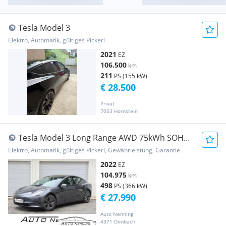
Tesla Model 3
Elektro, Automatik, gültiges Pickerl
2021
EZ
106.500
km
211
PS (155 kW)
€ 28.500
Privat
7053 Hornstein
Tesla Model 3 Long Range AWD 75kWh SOH
91,5%
Elektro, Automatik, gültiges Pickerl, Gewährleistung, Garantie
2022
EZ
104.975
km
498
PS (366 kW)
€ 27.990
Auto Nenning
4371 Dimbach