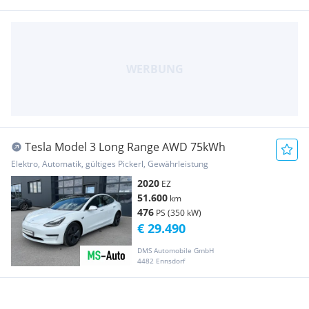
Tesla Model 3 Long Range AWD 75kWh
Elektro, Automatik, gültiges Pickerl, Gewährleistung
2020
EZ
51.600
km
476
PS (350 kW)
€ 29.490
DMS Automobile GmbH
4482 Ennsdorf