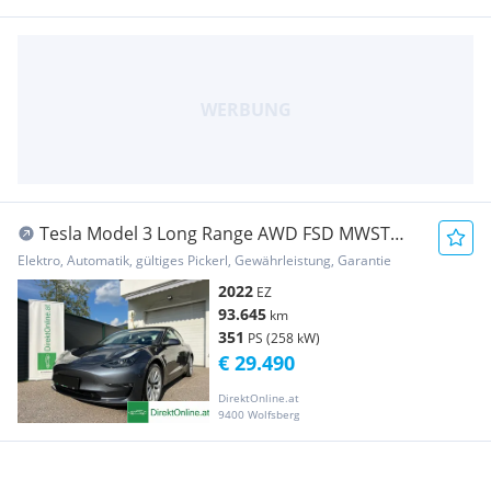
Tesla Model 3 Long Range AWD FSD MWST
1.Besitz
Elektro, Automatik, gültiges Pickerl, Gewährleistung, Garantie
2022
EZ
93.645
km
351
PS (258 kW)
€ 29.490
DirektOnline.at
9400 Wolfsberg