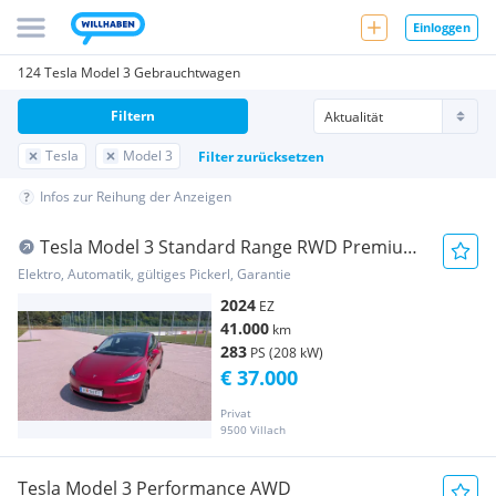
Einloggen
124 Tesla Model 3 Gebrauchtwagen
Filtern
Tesla
Model 3
Filter zurücksetzen
Infos zur Reihung der Anzeigen
Tesla Model 3 Standard Range RWD Premium
60kWh
Elektro, Automatik, gültiges Pickerl, Garantie
2024
EZ
41.000
km
283
PS (208 kW)
€ 37.000
Privat
9500 Villach
Tesla Model 3 Performance AWD