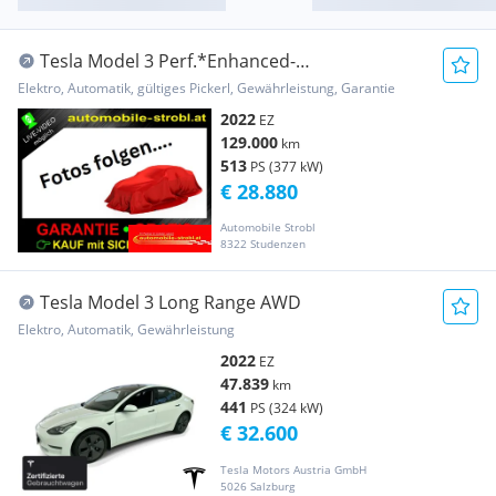
Tesla Model 3 Perf.*Enhanced-
Auto.P*GARANTIE*
Elektro, Automatik, gültiges Pickerl, Gewährleistung, Garantie
2022
EZ
129.000
km
513
PS (377 kW)
€ 28.880
Automobile Strobl
8322 Studenzen
Tesla Model 3 Long Range AWD
Elektro, Automatik, Gewährleistung
2022
EZ
47.839
km
441
PS (324 kW)
€ 32.600
Tesla Motors Austria GmbH
5026 Salzburg