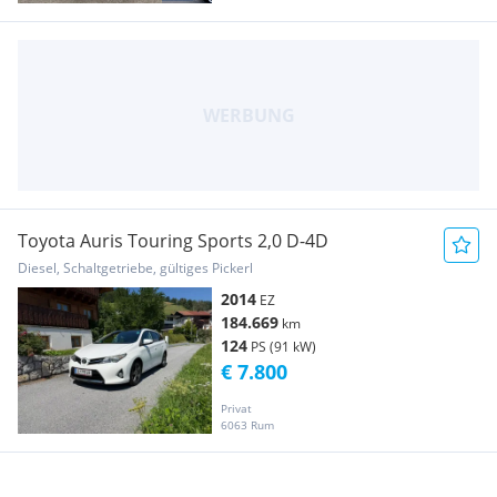
Toyota Auris Touring Sports 2,0 D-4D
Diesel, Schaltgetriebe, gültiges Pickerl
2014
EZ
184.669
km
124
PS (91 kW)
€ 7.800
Privat
6063 Rum