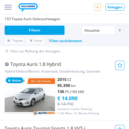
Einloggen
133 Toyota Auris Gebrauchtwagen
Filtern
Toyota
Auris
Filter zurücksetzen
Infos zur Reihung der Anzeigen
Toyota Auris 1.8 Hybrid
Hybrid Elektro/Benzin, Automatik, Gewährleistung, Garantie
2015
EZ
Aktion
95.398
km
136
PS (100 kW)
€ 14.090
€ 14.790
Autohero Center Penzing
1140 Wien, 14. Bezirk, Penzing
Toyota Auris Touring Sports 1,8 VVT-i