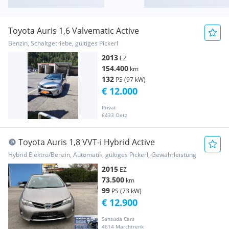
Toyota Auris 1,6 Valvematic Active
Benzin, Schaltgetriebe, gültiges Pickerl
2013
EZ
154.400
km
132
PS (97 kW)
€ 12.000
Privat
6433 Oetz
Toyota Auris 1,8 VVT-i Hybrid Active
Hybrid Elektro/Benzin, Automatik, gültiges Pickerl, Gewährleistung
2015
EZ
73.500
km
99
PS (73 kW)
€ 12.900
Sansuda Cars
4614 Marchtrenk