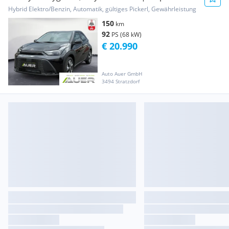
Systemleistung|...
Hybrid Elektro/Benzin, Automatik, gültiges Pickerl, Gewährleistung
150
km
92
PS (68 kW)
€ 20.990
Auto Auer GmbH
3494 Stratzdorf