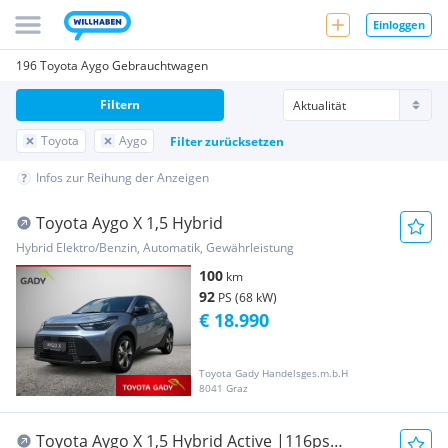
Einloggen
196 Toyota Aygo Gebrauchtwagen
Filtern
Toyota
Aygo
Filter zurücksetzen
Infos zur Reihung der Anzeigen
Toyota Aygo X 1,5 Hybrid
Hybrid Elektro/Benzin, Automatik, Gewährleistung
100
km
92
PS (68 kW)
€ 18.990
Toyota Gady Handelsges.m.b.H
8041 Graz
Toyota Aygo X 1,5 Hybrid Active |116ps