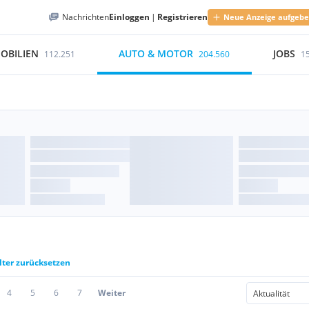
Nachrichten
Einloggen
|
Registrieren
Neue Anzeige aufgeb
OBILIEN
AUTO & MOTOR
JOBS
112.251
204.560
1
lter zurücksetzen
4
5
6
7
Weiter