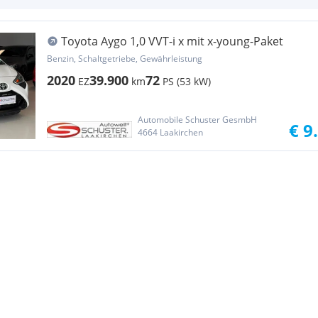
Toyota Aygo 1,0 VVT-i x mit x-young-Paket
Benzin, Schaltgetriebe, Gewährleistung
2020
39.900
72
EZ
km
PS (53 kW)
Automobile Schuster GesmbH
€ 9
4664 Laakirchen