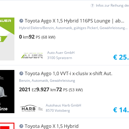
Infos zur Reihung d
Toyota Aygo X 1,5 Hybrid 116PS Lounge | ab
€23.190,-
Hybrid Elektro/Benzin, Automatik, gültiges Pickerl, Gewährleistung, Garantie
0
92
km
PS (68 kW)
Auto Auer GmbH
€ 25
3100 Spratzern
Toyota Aygo 1,0 VVT-i x-clusiv x-shift Aut.
Benzin, Automatik, Gewährleistung
2021
9.927
72
EZ
km
PS (53 kW)
Autohaus Harb GmbH
€ 14
8570 Voitsberg
Toyota Aygo X 1,5 Hybrid