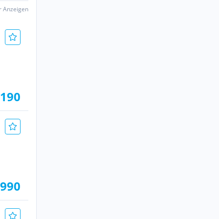
er Anzeigen
.190
.990