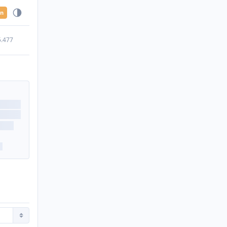
en
5.477