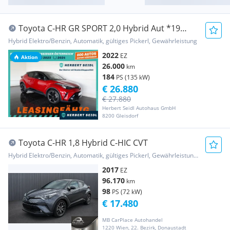
Toyota C-HR GR SPORT 2,0 Hybrid Aut *19
ZOLL / VOLL LE...
Hybrid Elektro/Benzin, Automatik, gültiges Pickerl, Gewährleistung
2022
EZ
Aktion
26.000
km
184
PS (135 kW)
€ 26.880
€ 27.880
Herbert Seidl Autohaus GmbH
8200 Gleisdorf
Toyota C-HR 1,8 Hybrid C-HIC CVT
Hybrid Elektro/Benzin, Automatik, gültiges Pickerl, Gewährleistung, Garantie
2017
EZ
96.170
km
98
PS (72 kW)
€ 17.480
MB CarPlace Autohandel
1220 Wien, 22. Bezirk, Donaustadt