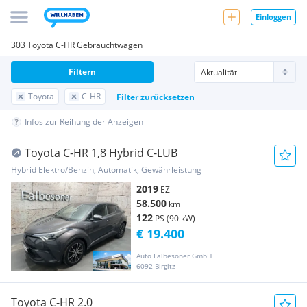
Einloggen
303 Toyota C-HR Gebrauchtwagen
Filtern
Toyota
C-HR
Filter zurücksetzen
Infos zur Reihung der Anzeigen
Toyota C-HR 1,8 Hybrid C-LUB
Hybrid Elektro/Benzin, Automatik, Gewährleistung
2019
EZ
58.500
km
122
PS (90 kW)
€ 19.400
Auto Falbesoner GmbH
6092 Birgitz
Toyota C-HR 2.0