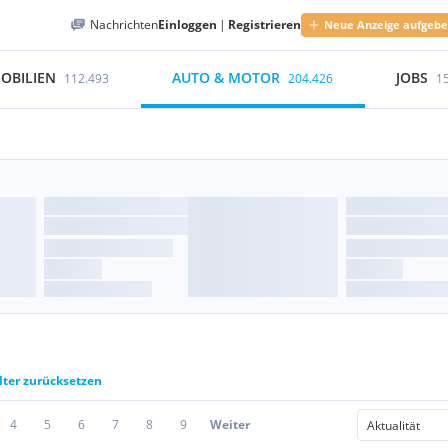
Nachrichten
Einloggen
|
Registrieren
Neue Anzeige aufgeb
OBILIEN
AUTO & MOTOR
JOBS
112.493
204.426
1
lter zurücksetzen
4
5
6
7
8
9
Weiter