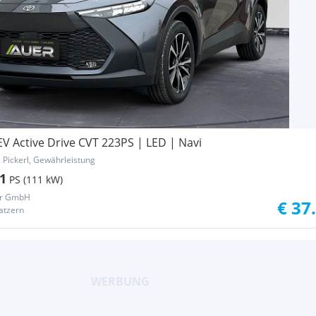
V Active Drive CVT 223PS | LED | Navi
s Pickerl, Gewährleistung
1
PS (111 kW)
er GmbH
€ 37
atzern