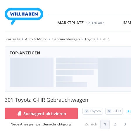
MARKTPLATZ
IMM
12.376.402
Startseite
Auto & Motor
Gebrauchtwagen
Toyota
C-HR
TOP-ANZEIGEN
301 Toyota C-HR Gebrauchtwagen
Toyota
C-HR
Fi
Suchagent aktivieren
Neue Anzeigen per Benachrichtigung!
Zurück
1
2
3