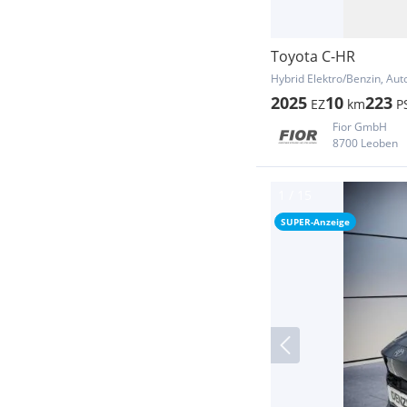
Toyota C-HR
Hybrid Elektro/Benzin, Au
2025
10
223
EZ
km
P
Fior GmbH
8700 Leoben
SUPER-Anzeige