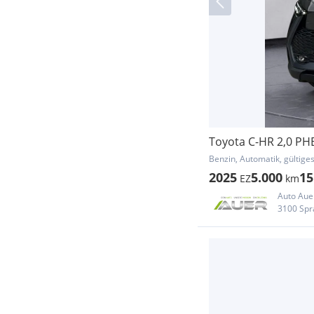
Toyota C-HR 2,0 PHE
Benzin, Automatik, gültige
2025
5.000
15
EZ
km
Auto Au
3100 Spr