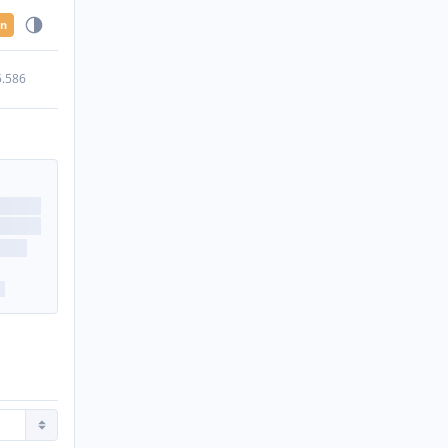
en
5.586