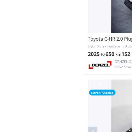
Toyota C-HR 2,0 Plu
Hybrid Elektro/Benzin, Au
2025
650
152
EZ
km
DENZEL G
8052 Graz
SUPER-Anzeige