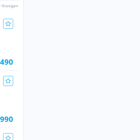
er Anzeigen
.490
.990