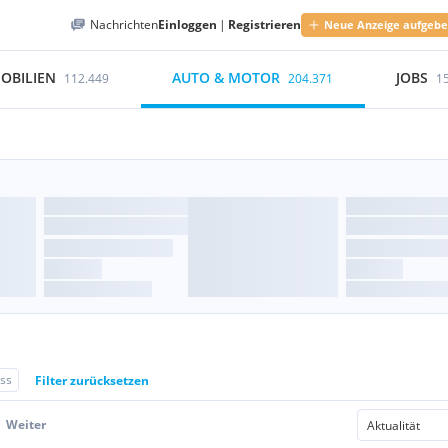
Nachrichten
Einloggen
|
Registrieren
Neue Anzeige aufgeb
OBILIEN
AUTO & MOTOR
JOBS
112.449
204.371
1
oss
Filter zurücksetzen
Weiter