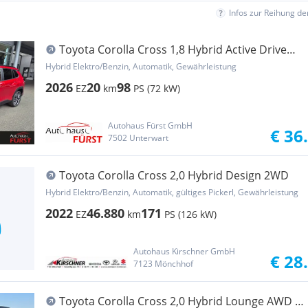
Infos zur Reihung d
Toyota Corolla Cross 1,8 Hybrid Active Drive
2WD
Hybrid Elektro/Benzin, Automatik, Gewährleistung
2026
20
98
EZ
km
PS (72 kW)
Autohaus Fürst GmbH
€ 36
7502 Unterwart
Toyota Corolla Cross 2,0 Hybrid Design 2WD
Hybrid Elektro/Benzin, Automatik, gültiges Pickerl, Gewährleistung
2022
46.880
171
EZ
km
PS (126 kW)
Autohaus Kirschner GmbH
€ 28
7123 Mönchhof
Toyota Corolla Cross 2,0 Hybrid Lounge AWD /