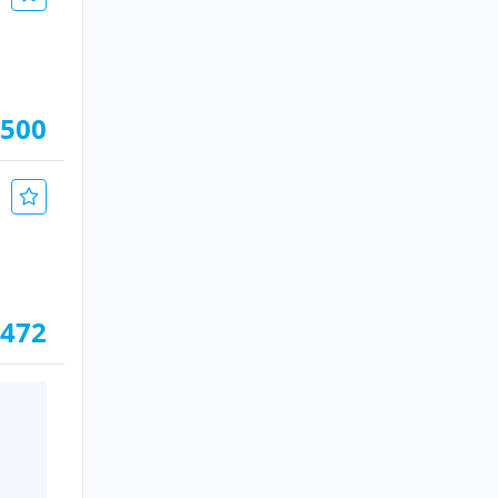
.500
.472