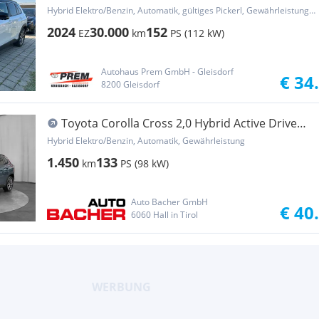
AHV / Ver...
Hybrid Elektro/Benzin, Automatik, gültiges Pickerl, Gewährleistung, Garantie
2024
30.000
152
EZ
km
PS (112 kW)
Autohaus Prem GmbH - Gleisdorf
€ 34
8200 Gleisdorf
Toyota Corolla Cross 2,0 Hybrid Active Drive
2WD
Hybrid Elektro/Benzin, Automatik, Gewährleistung
1.450
133
km
PS (98 kW)
Auto Bacher GmbH
€ 40
6060 Hall in Tirol