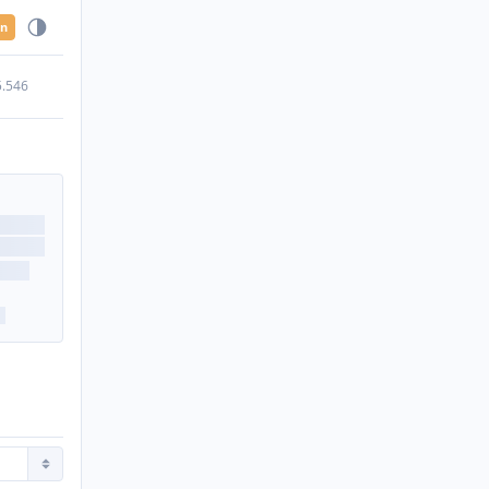
en
5.546