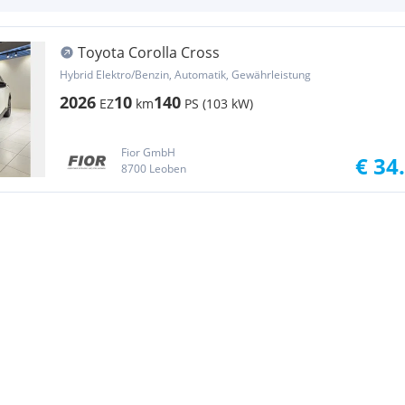
Toyota Corolla Cross
Hybrid Elektro/Benzin, Automatik, Gewährleistung
2026
10
140
EZ
km
PS (103 kW)
Fior GmbH
€ 34
8700 Leoben