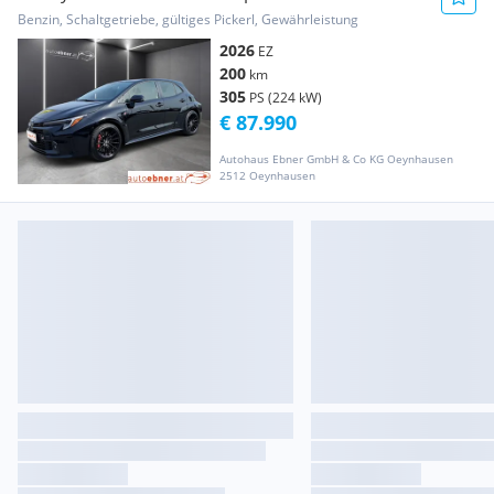
Benzin, Schaltgetriebe, gültiges Pickerl, Gewährleistung
2026
EZ
200
km
305
PS (224 kW)
€ 87.990
Autohaus Ebner GmbH & Co KG Oeynhausen
2512 Oeynhausen