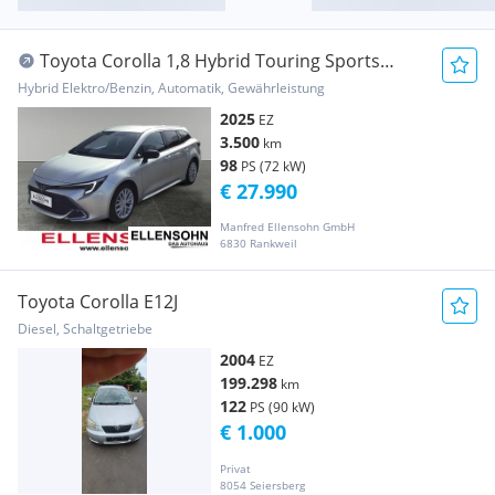
Toyota Corolla 1,8 Hybrid Touring Sports
Active Drive
Hybrid Elektro/Benzin, Automatik, Gewährleistung
2025
EZ
3.500
km
98
PS (72 kW)
€ 27.990
Manfred Ellensohn GmbH
6830 Rankweil
Toyota Corolla E12J
Diesel, Schaltgetriebe
2004
EZ
199.298
km
122
PS (90 kW)
€ 1.000
Privat
8054 Seiersberg