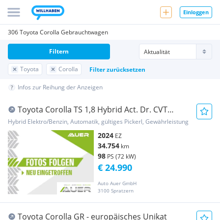
Einloggen
306 Toyota Corolla Gebrauchtwagen
Filtern
Toyota
Corolla
Filter zurücksetzen
Infos zur Reihung der Anzeigen
Toyota Corolla TS 1,8 Hybrid Act. Dr. CVT
140PS | Sith...
Hybrid Elektro/Benzin, Automatik, gültiges Pickerl, Gewährleistung
2024
EZ
34.754
km
98
PS (72 kW)
€ 24.990
Auto Auer GmbH
3100 Spratzern
Toyota Corolla GR - europäisches Unikat