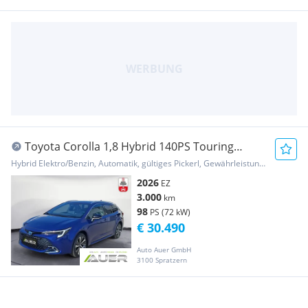
Toyota Corolla 1,8 Hybrid 140PS Touring
Sports Teamplayer
Hybrid Elektro/Benzin, Automatik, gültiges Pickerl, Gewährleistung, Garantie
2026
EZ
3.000
km
98
PS (72 kW)
€ 30.490
Auto Auer GmbH
3100 Spratzern