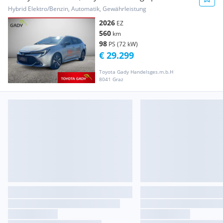
Active Drive
Hybrid Elektro/Benzin, Automatik, Gewährleistung
2026
EZ
560
km
98
PS (72 kW)
€ 29.299
Toyota Gady Handelsges.m.b.H
8041 Graz