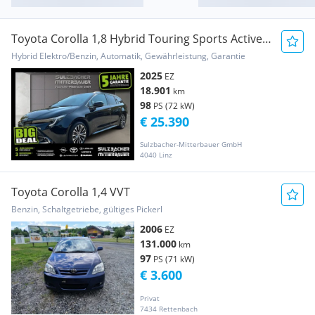
Toyota Corolla 1,8 Hybrid Touring Sports Active
Drive
Hybrid Elektro/Benzin, Automatik, Gewährleistung, Garantie
2025
EZ
18.901
km
98
PS (72 kW)
€ 25.390
Sulzbacher-Mitterbauer GmbH
4040 Linz
Toyota Corolla 1,4 VVT
Benzin, Schaltgetriebe, gültiges Pickerl
2006
EZ
131.000
km
97
PS (71 kW)
€ 3.600
Privat
7434 Rettenbach