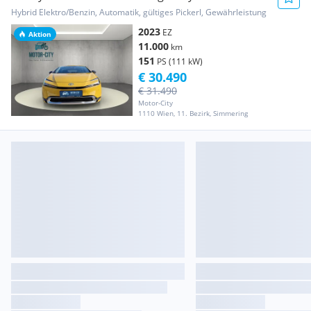
13,6kWh Exe...
Hybrid Elektro/Benzin, Automatik, gültiges Pickerl, Gewährleistung
2023
EZ
Aktion
11.000
km
151
PS (111 kW)
€ 30.490
€ 31.490
Motor-City
1110 Wien, 11. Bezirk, Simmering