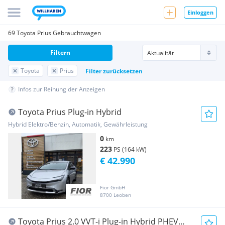
Einloggen
69 Toyota Prius Gebrauchtwagen
Filtern
Toyota
Prius
Filter zurücksetzen
Infos zur Reihung der Anzeigen
Toyota Prius Plug-in Hybrid
Hybrid Elektro/Benzin, Automatik, Gewährleistung
0
km
223
PS (164 kW)
€ 42.990
Fior GmbH
8700 Leoben
Toyota Prius 2.0 VVT-i Plug-in Hybrid PHEV