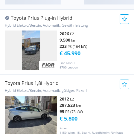
Toyota Prius Plug-in Hybrid
Hybrid Elektro/Benzin, Automatik, Gewährleistung
2026
EZ
9.500
km
223
PS (164 kW)
€ 45.990
Fior GmbH
8700 Leoben
Toyota Prius 1,8i Hybrid
Hybrid Elektro/Benzin, Automatik, gültiges Pickerl
2012
EZ
287.523
km
99
PS (73 kW)
€ 5.800
Privat
1150 Wien, 15. Bezirk, Rudolfsheim-Fünfhaus