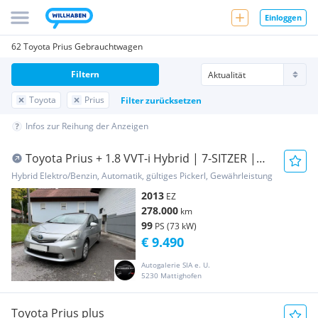
Einloggen
62 Toyota Prius Gebrauchtwagen
Filtern
Toyota
Prius
Filter zurücksetzen
Infos zur Reihung der Anzeigen
Toyota Prius + 1.8 VVT-i Hybrid | 7-SITZER |
AUTOMATIK ...
Hybrid Elektro/Benzin, Automatik, gültiges Pickerl, Gewährleistung
2013
EZ
278.000
km
99
PS (73 kW)
€ 9.490
Autogalerie SIA e. U.
5230 Mattighofen
Toyota Prius plus