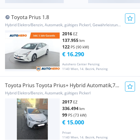
Toyota Prius 1.8
Hybrid Elektro/Benzin, Automatik, gültiges Pickerl, Gewährleistung, Garantie
2016
EZ
137.955
km
122
PS (90 kW)
€ 16.290
Autohero Center Penzing
1140 Wien, 14. Bezirk, Penzing
Toyota Prius Toyota Prius+ Hybrid Automatik,7-
Sitzer,gepflegt
Hybrid Elektro/Benzin, Automatik, gültiges Pickerl
2017
EZ
336.494
km
99
PS (73 kW)
€ 15.000
Privat
1140 Wien, 14. Bezirk, Penzing