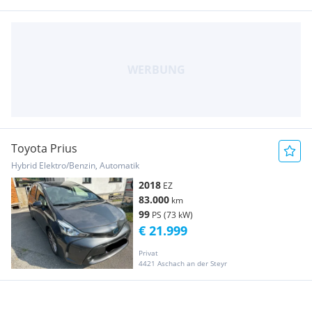
Toyota Prius
Hybrid Elektro/Benzin, Automatik
2018
EZ
83.000
km
99
PS (73 kW)
€ 21.999
Privat
4421 Aschach an der Steyr