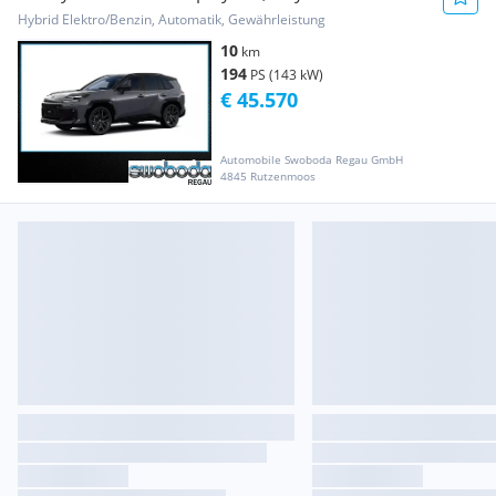
Hybrid Elektro/Benzin, Automatik, Gewährleistung
10
km
194
PS (143 kW)
€ 45.570
Automobile Swoboda Regau GmbH
4845 Rutzenmoos