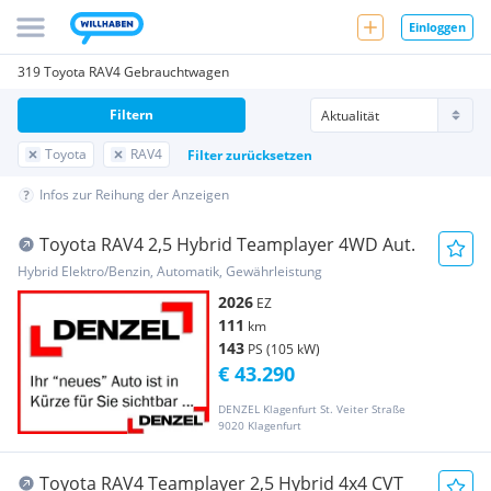
Einloggen
319 Toyota RAV4 Gebrauchtwagen
Filtern
Toyota
RAV4
Filter zurücksetzen
Infos zur Reihung der Anzeigen
Toyota RAV4 2,5 Hybrid Teamplayer 4WD Aut.
Hybrid Elektro/Benzin, Automatik, Gewährleistung
2026
EZ
111
km
143
PS (105 kW)
€ 43.290
DENZEL Klagenfurt St. Veiter Straße
9020 Klagenfurt
Toyota RAV4 Teamplayer 2,5 Hybrid 4x4 CVT