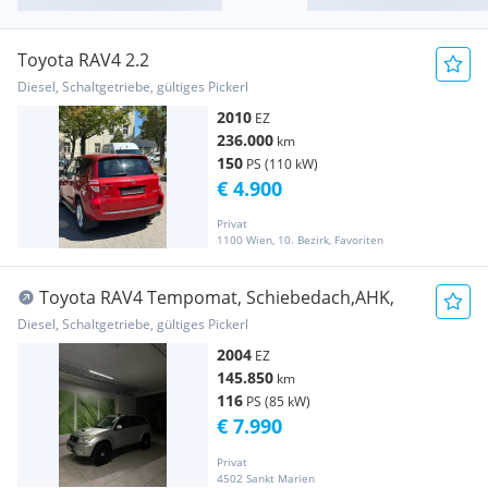
Toyota RAV4 2.2
Diesel, Schaltgetriebe, gültiges Pickerl
2010
EZ
236.000
km
150
PS (110 kW)
€ 4.900
Privat
1100 Wien, 10. Bezirk, Favoriten
Toyota RAV4 Tempomat, Schiebedach,AHK,
Diesel, Schaltgetriebe, gültiges Pickerl
2004
EZ
145.850
km
116
PS (85 kW)
€ 7.990
Privat
4502 Sankt Marien