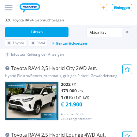
Einloggen
320 Toyota RAV4 Gebrauchtwagen
Filtern
Toyota
RAV4
Filter zurücksetzen
Infos zur Reihung der Anzeigen
Toyota RAV4 2,5 Hybrid City 2WD Aut.
Hybrid Elektro/Benzin, Automatik, gültiges Pickerl, Gewährleistung
2022
EZ
173.000
km
178
PS (131 kW)
€ 21.900
Autoinsel GmbH
2103 Langenzersdorf
Toyota RAV4 2,5 Hybrid Lounge 4WD Aut.