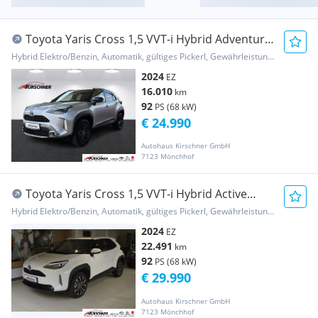
Toyota Yaris Cross 1,5 VVT-i Hybrid Adventure
Aut.
Hybrid Elektro/Benzin, Automatik, gültiges Pickerl, Gewährleistung, Garantie
2024
EZ
16.010
km
92
PS (68 kW)
€ 24.990
Autohaus Kirschner GmbH
7123 Mönchhof
Toyota Yaris Cross 1,5 VVT-i Hybrid Active
Drive Aut.
Hybrid Elektro/Benzin, Automatik, gültiges Pickerl, Gewährleistung, Garantie
2024
EZ
22.491
km
92
PS (68 kW)
€ 29.990
Autohaus Kirschner GmbH
7123 Mönchhof