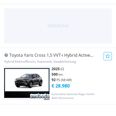
Toyota Yaris Cross 1,5 VVT-i Hybrid Active
Drive Aut.
Hybrid Elektro/Benzin, Automatik, Gewährleistung
2025
EZ
500
km
92
PS (68 kW)
€ 28.980
Automobile Swoboda Regau GmbH
4845 Rutzenmoos