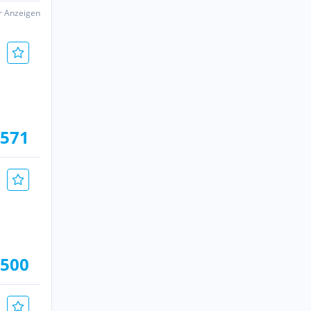
er Anzeigen
.571
.500