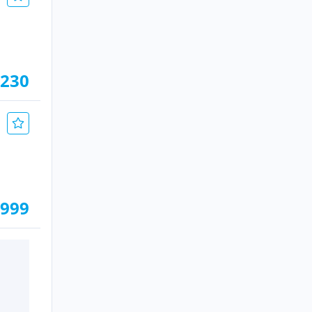
.230
.999