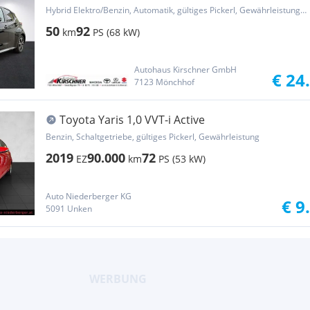
Hybrid Elektro/Benzin, Automatik, gültiges Pickerl, Gewährleistung, Garantie
50
92
km
PS (68 kW)
Autohaus Kirschner GmbH
€ 24
7123 Mönchhof
Toyota Yaris 1,0 VVT-i Active
Benzin, Schaltgetriebe, gültiges Pickerl, Gewährleistung
2019
90.000
72
EZ
km
PS (53 kW)
Auto Niederberger KG
€ 9
5091 Unken