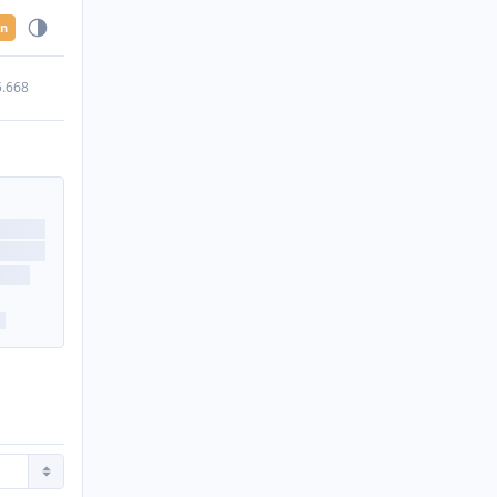
en
5.668