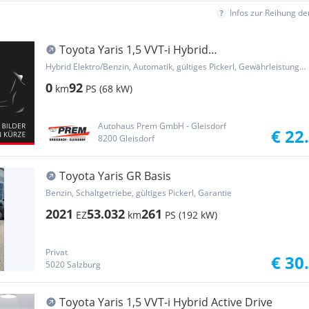
Infos zur Reihung d
Toyota Yaris 1,5 VVT-i Hybrid
Teamplayer/Technik Paket
Hybrid Elektro/Benzin, Automatik, gültiges Pickerl, Gewährleistung, Garantie
0
92
km
PS (68 kW)
Autohaus Prem GmbH - Gleisdorf
€ 22
8200 Gleisdorf
Toyota Yaris GR Basis
Benzin, Schaltgetriebe, gültiges Pickerl, Garantie
2021
53.032
261
EZ
km
PS (192 kW)
Privat
€ 30
5020 Salzburg
Toyota Yaris 1,5 VVT-i Hybrid Active Drive