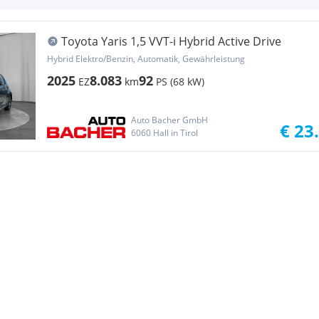
Toyota Yaris 1,5 VVT-i Hybrid Active Drive
Hybrid Elektro/Benzin, Automatik, Gewährleistung
2025
8.083
92
EZ
km
PS (68 kW)
Auto Bacher GmbH
€ 23
6060 Hall in Tirol