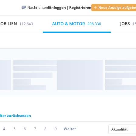
Nachrichten
Einloggen
|
Registrieren
Neue Anzeige aufgeb
OBILIEN
AUTO & MOTOR
JOBS
112.643
206.330
1
lter zurücksetzen
4
5
6
7
8
9
Weiter