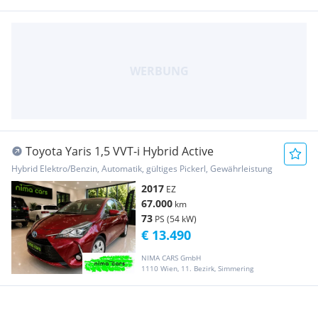
Toyota Yaris 1,5 VVT-i Hybrid Active
Hybrid Elektro/Benzin, Automatik, gültiges Pickerl, Gewährleistung
2017
EZ
67.000
km
73
PS (54 kW)
€ 13.490
NIMA CARS GmbH
1110 Wien, 11. Bezirk, Simmering