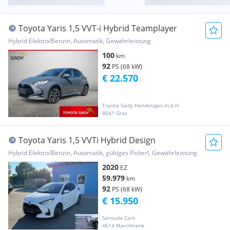
Toyota Yaris 1,5 VVT-i Hybrid Teamplayer
Hybrid Elektro/Benzin, Automatik, Gewährleistung
100
km
92
PS (68 kW)
€ 22.570
Toyota Gady Handelsges.m.b.H
8041 Graz
Toyota Yaris 1,5 VVTi Hybrid Design
Hybrid Elektro/Benzin, Automatik, gültiges Pickerl, Gewährleistung
2020
EZ
59.979
km
92
PS (68 kW)
€ 15.950
Sansuda Cars
4614 Marchtrenk