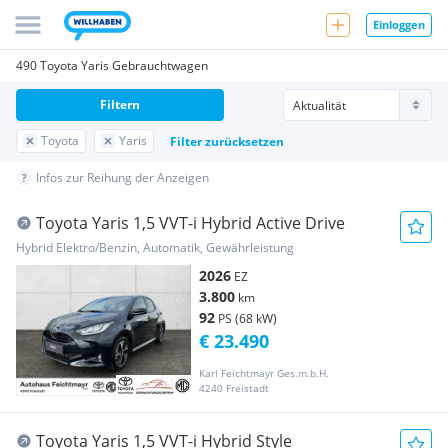
Einloggen
490 Toyota Yaris Gebrauchtwagen
Filtern
Toyota
Yaris
Filter zurücksetzen
Infos zur Reihung der Anzeigen
Toyota Yaris 1,5 VVT-i Hybrid Active Drive
Hybrid Elektro/Benzin, Automatik, Gewährleistung
2026
EZ
3.800
km
92
PS (68 kW)
€ 23.490
Karl Feichtmayr Ges.m.b.H.
4240 Freistadt
Toyota Yaris 1,5 VVT-i Hybrid Style