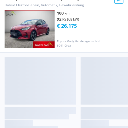
Hybrid Elektro/Benzin, Automatik, Gewährleistung
100
km
92
PS (68 kW)
€ 26.175
Toyota Gady Handelsges.m.b.H
8041 Graz