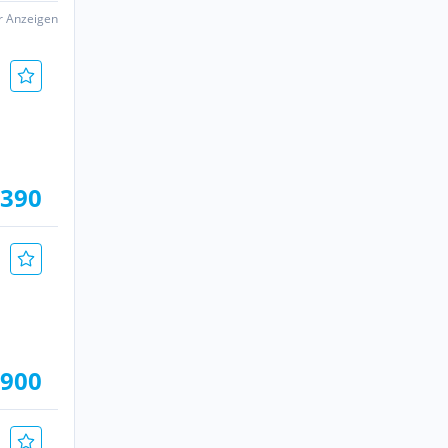
er Anzeigen
.390
.900