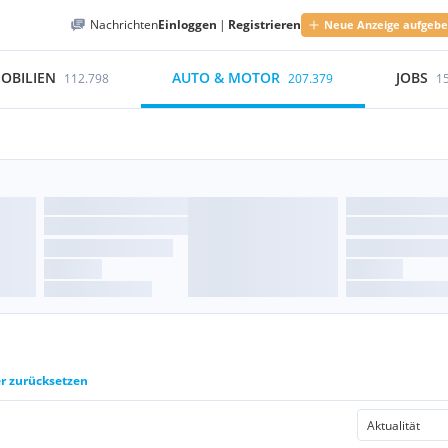
Nachrichten
Einloggen
|
Registrieren
Neue Anzeige aufgeb
OBILIEN
AUTO & MOTOR
JOBS
112.798
207.379
1
er zurücksetzen