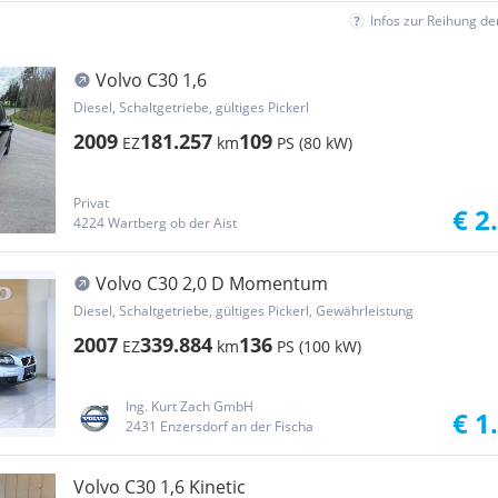
Infos zur Reihung d
Volvo C30 1,6
Diesel, Schaltgetriebe, gültiges Pickerl
2009
181.257
109
EZ
km
PS (80 kW)
Privat
€ 2
4224 Wartberg ob der Aist
Volvo C30 2,0 D Momentum
Diesel, Schaltgetriebe, gültiges Pickerl, Gewährleistung
2007
339.884
136
EZ
km
PS (100 kW)
Ing. Kurt Zach GmbH
€ 1
2431 Enzersdorf an der Fischa
Volvo C30 1,6 Kinetic