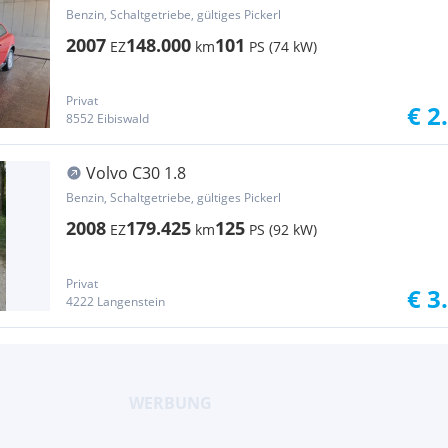
Benzin, Schaltgetriebe, gültiges Pickerl
2007
148.000
101
EZ
km
PS (74 kW)
Privat
€ 2
8552 Eibiswald
Volvo C30 1.8
Benzin, Schaltgetriebe, gültiges Pickerl
2008
179.425
125
EZ
km
PS (92 kW)
Privat
€ 3
4222 Langenstein