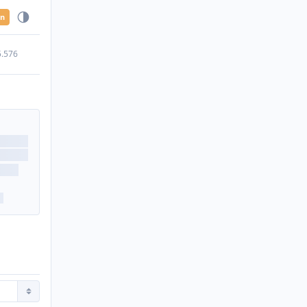
en
5.576