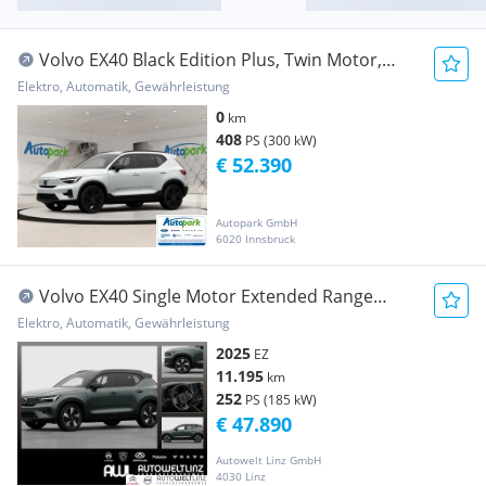
Volvo EX40 Black Edition Plus, Twin Motor,
Vollelektr...
Elektro, Automatik, Gewährleistung
0
km
408
PS (300 kW)
€ 52.390
Autopark GmbH
6020 Innsbruck
Volvo EX40 Single Motor Extended Range
82kWh Ultra Dark
Elektro, Automatik, Gewährleistung
2025
EZ
11.195
km
252
PS (185 kW)
€ 47.890
Autowelt Linz GmbH
4030 Linz