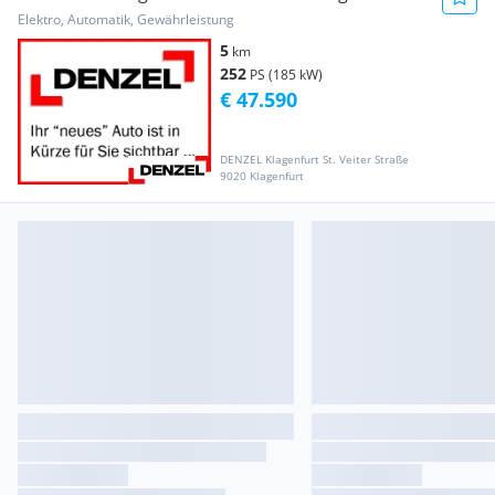
Plus Bla...
Elektro, Automatik, Gewährleistung
5
km
252
PS (185 kW)
€ 47.590
DENZEL Klagenfurt St. Veiter Straße
9020 Klagenfurt