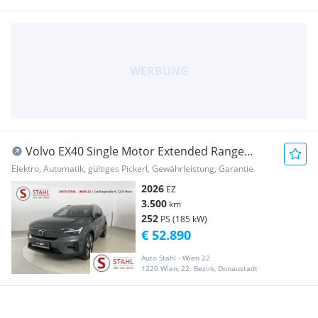
Volvo EX40 Single Motor Extended Range
82kWh Ultra | ...
Elektro, Automatik, gültiges Pickerl, Gewährleistung, Garantie
2026
EZ
3.500
km
252
PS (185 kW)
€ 52.890
Auto Stahl - Wien 22
1220 Wien, 22. Bezirk, Donaustadt