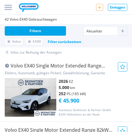
Einloggen
42 Volvo EX40 Gebrauchtwagen
Filtern
Volvo
EX40
Filter zurücksetzen
Infos zur Reihung der Anzeigen
Volvo EX40 Single Motor Extended Range
82kWh Plus Dark
Elektro, Automatik, gültiges Pickerl, Gewährleistung, Garantie
2026
EZ
5.000
km
252
PS (185 kW)
€ 45.900
Autohaus Seidnitzer & Partner GmbH
8200 Hofstätten an der Raab
Volvo EX40 Single Motor Extended Range 82kWh