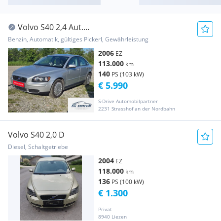
Volvo S40 2,4 Aut.
Geartronic*Eintausch*Finanzierung*
Benzin, Automatik, gültiges Pickerl, Gewährleistung
2006
EZ
113.000
km
140
PS (103 kW)
€ 5.990
S-Drive Automobilpartner
2231 Strasshof an der Nordbahn
Volvo S40 2,0 D
Diesel, Schaltgetriebe
2004
EZ
118.000
km
136
PS (100 kW)
€ 1.300
Privat
8940 Liezen