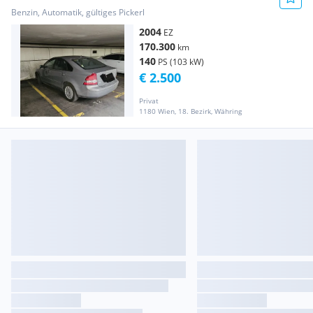
Benzin, Automatik, gültiges Pickerl
2004
EZ
170.300
km
140
PS (103 kW)
€ 2.500
Privat
1180 Wien, 18. Bezirk, Währing