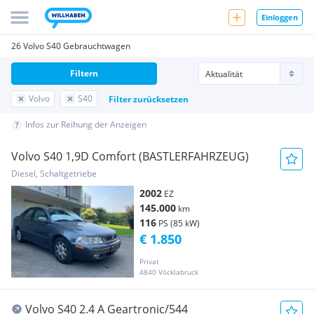
Einloggen
26 Volvo S40 Gebrauchtwagen
Filtern
Volvo
S40
Filter zurücksetzen
Infos zur Reihung der Anzeigen
Volvo S40 1,9D Comfort (BASTLERFAHRZEUG)
Diesel, Schaltgetriebe
2002
EZ
145.000
km
116
PS (85 kW)
€ 1.850
Privat
4840 Vöcklabruck
Volvo S40 2.4 A Geartronic/544