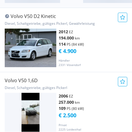
Volvo V50 D2 Kinetic
Diesel, Schaltgetriebe, gültiges Pickerl, Gewährleistung
2012
EZ
194.000
km
114
PS (84 kW)
€ 4.900
Händler
2331 Vösendorf
Volvo V50 1,6D
Diesel, Schaltgetriebe, gültiges Pickerl
2006
EZ
257.000
km
109
PS (80 kW)
€ 2.500
Privat
2225 Loidesthal