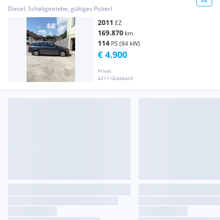
Diesel, Schaltgetriebe, gültiges Pickerl
2011
EZ
169.870
km
114
PS (84 kW)
€ 4.900
Privat
4211 Grasbach