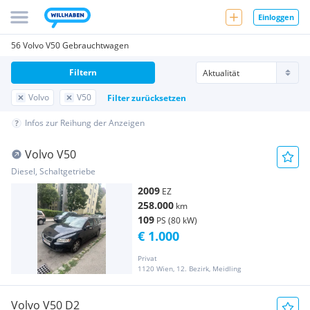
Einloggen
56 Volvo V50 Gebrauchtwagen
Filtern
Volvo
V50
Filter zurücksetzen
Infos zur Reihung der Anzeigen
Volvo V50
Diesel, Schaltgetriebe
2009
EZ
258.000
km
109
PS (80 kW)
€ 1.000
Privat
1120 Wien, 12. Bezirk, Meidling
Volvo V50 D2