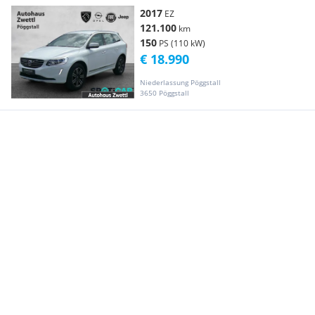
2017
EZ
121.100
km
150
PS (110 kW)
€ 18.990
Niederlassung Pöggstall
3650 Pöggstall