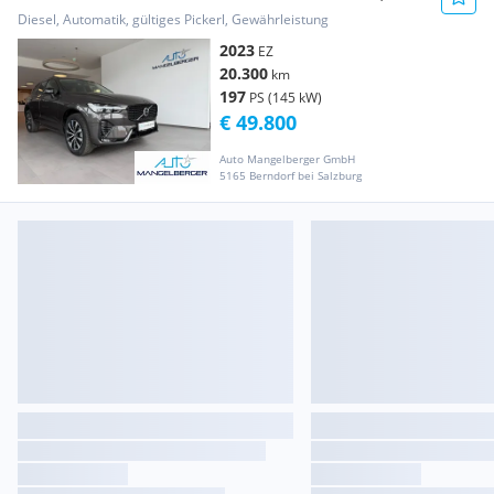
Anhängekupplu...
Diesel, Automatik, gültiges Pickerl, Gewährleistung
2023
EZ
20.300
km
197
PS (145 kW)
€ 49.800
Auto Mangelberger GmbH
5165 Berndorf bei Salzburg