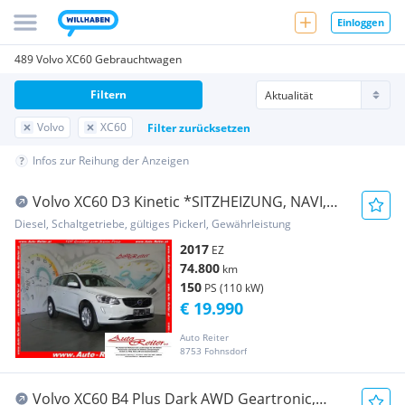
Einloggen
489 Volvo XC60 Gebrauchtwagen
Filtern
Volvo
XC60
Filter zurücksetzen
Infos zur Reihung der Anzeigen
Volvo XC60 D3 Kinetic *SITZHEIZUNG, NAVI,
TEILLEDER*
Diesel, Schaltgetriebe, gültiges Pickerl, Gewährleistung
2017
EZ
74.800
km
150
PS (110 kW)
€ 19.990
Auto Reiter
8753 Fohnsdorf
Volvo XC60 B4 Plus Dark AWD Geartronic,