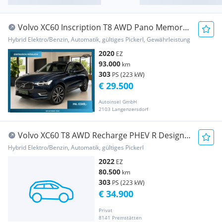
Volvo XC60 Inscription T8 AWD Pano Memory
360°
Hybrid Elektro/Benzin, Automatik, gültiges Pickerl, Gewährleistung
2020
EZ
93.000
km
303
PS (223 kW)
€ 29.500
Autoinsel GmbH
2103 Langenzersdorf
Volvo XC60 T8 AWD Recharge PHEV R Design
Geartronic
Hybrid Elektro/Benzin, Automatik, gültiges Pickerl
2022
EZ
80.500
km
303
PS (223 kW)
€ 34.900
Privat
8141 Premstätten