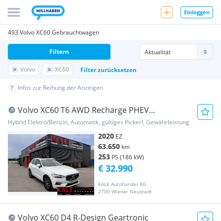
Einloggen
493 Volvo XC60 Gebrauchtwagen
Filtern
Volvo
XC60
Filter zurücksetzen
Infos zur Reihung der Anzeigen
Volvo XC60 T6 AWD Recharge PHEV
Inscription Geartroni...
Hybrid Elektro/Benzin, Automatik, gültiges Pickerl, Gewährleistung
2020
EZ
63.650
km
253
PS (186 kW)
€ 32.990
KALE Autohandel KG
2700 Wiener Neustadt
Volvo XC60 D4 R-Design Geartronic