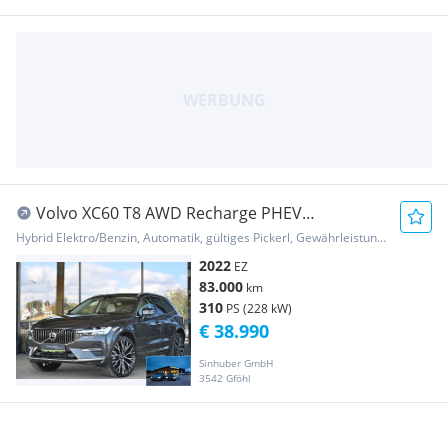
Volvo XC60 T8 AWD Recharge PHEV
Inscription Geartroni...
Hybrid Elektro/Benzin, Automatik, gültiges Pickerl, Gewährleistung, Garantie
2022
EZ
83.000
km
310
PS (228 kW)
€ 38.990
Sinhuber GmbH
3542 Gföhl