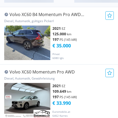
Volvo XC60 B4 Momentum Pro AWD
Geartronic
Diesel, Automatik, gültiges Pickerl
2021
EZ
125.000
km
197
PS (145 kW)
€ 35.000
Privat
6080 Igls
Volvo XC60 Momentum Pro AWD
Diesel, Automatik, Gewährleistung
2021
EZ
109.649
km
197
PS (145 kW)
€ 33.990
Euromobile.at
6462 Karres