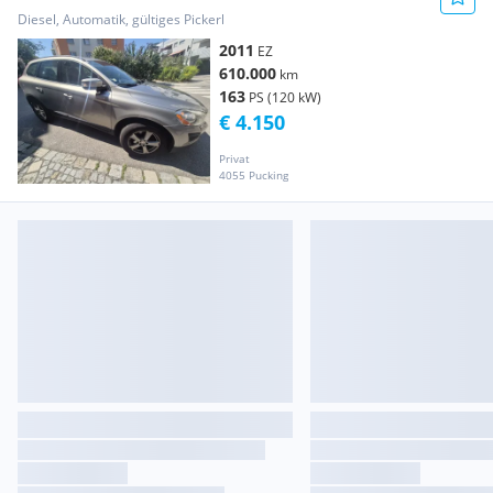
Diesel, Automatik, gültiges Pickerl
2011
EZ
610.000
km
163
PS (120 kW)
€ 4.150
Privat
4055 Pucking