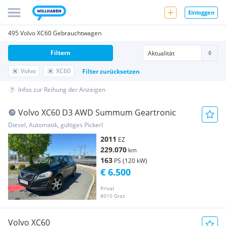
Einloggen
495 Volvo XC60 Gebrauchtwagen
Filtern
Volvo
XC60
Filter zurücksetzen
Infos zur Reihung der Anzeigen
Volvo XC60 D3 AWD Summum Geartronic
Diesel, Automatik, gültiges Pickerl
2011
EZ
229.070
km
163
PS (120 kW)
€ 6.500
Privat
8010 Graz
Volvo XC60