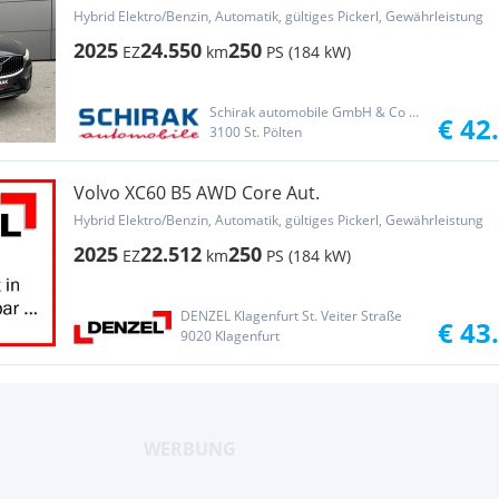
Hybrid Elektro/Benzin, Automatik, gültiges Pickerl, Gewährleistung
2025
24.550
250
EZ
km
PS (184 kW)
Schirak automobile GmbH & Co KG
€ 42
3100 St. Pölten
Volvo XC60 B5 AWD Core Aut.
Hybrid Elektro/Benzin, Automatik, gültiges Pickerl, Gewährleistung
2025
22.512
250
EZ
km
PS (184 kW)
DENZEL Klagenfurt St. Veiter Straße
€ 43
9020 Klagenfurt