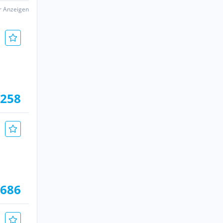
er Anzeigen
.258
.686