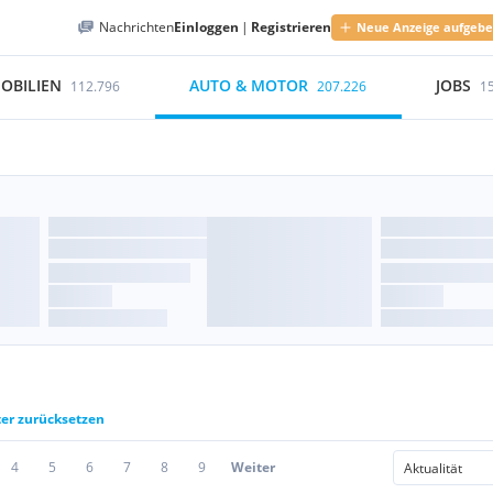
Nachrichten
Einloggen
|
Registrieren
Neue Anzeige aufgeb
OBILIEN
AUTO & MOTOR
JOBS
112.796
207.226
1
ter zurücksetzen
4
5
6
7
8
9
Weiter