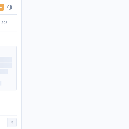
en
5.598