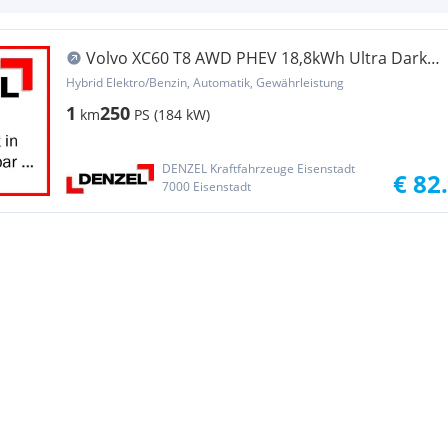
Volvo XC60 T8 AWD PHEV 18,8kWh Ultra Dark
Aut.
Hybrid Elektro/Benzin, Automatik, Gewährleistung
1
250
km
PS (184 kW)
DENZEL Kraftfahrzeuge Eisenstadt
€ 82
7000 Eisenstadt