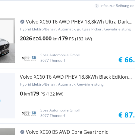
Infos zur Reihung d
Volvo XC60 T6 AWD PHEV 18,8kWh Ultra Dark
Aut.
Hybrid Elektro/Benzin, Automatik, gültiges Pickerl, Gewährleistung
2026
4.000
179
EZ
km
PS (132 kW)
Spes Automobile GmbH
€ 66
8077 Thondorf
Volvo XC60 T6 AWD PHEV 18,8kWh Black Edition
Ultra Aut.
Hybrid Elektro/Benzin, Automatik, Gewährleistung
0
179
km
PS (132 kW)
Spes Automobile GmbH
€ 87
8077 Thondorf
Volvo XC60 B5 AWD Core Geartronic