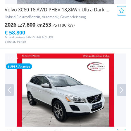
Volvo XC60 T6 AWD PHEV 18,8kWh Ultra Dark Aut.
Hybrid Elektro/Benzin, Automatik, Gewährleistung
2026
7.800
253
EZ
km
PS (186 kW)
€ 58.800
Schirak automobile GmbH & Co KG
3100 St. Pölten
SUPER-Anzeige