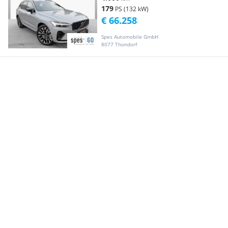
179
PS (132 kW)
€ 66.258
Spes Automobile GmbH
8077 Thondorf