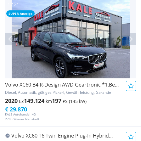
SUPER-Anzeige
Volvo XC60 B4 R-Design AWD Geartronic *1.Besitz*Leder...
Diesel, Automatik, gültiges Pickerl, Gewährleistung, Garantie
2020
149.124
197
EZ
km
PS (145 kW)
€ 29.870
KALE Autohandel KG
2700 Wiener Neustadt
Volvo XC60 T6 Twin Engine Plug-In Hybrid