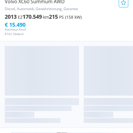
Volvo XC60 Summum AWD
Diesel, Automatik, Gewährleistung, Garantie
2013
170.549
215
EZ
km
PS (158 kW)
€ 15.490
Autohaus Knoll
8742 Obdach