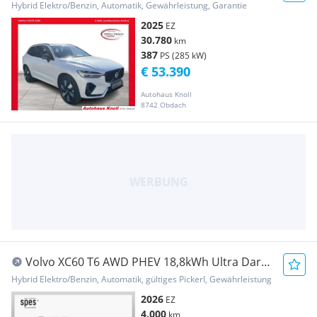
AWD
Hybrid Elektro/Benzin, Automatik, Gewährleistung, Garantie
2025
EZ
30.780
km
387
PS (285 kW)
€ 53.390
Autohaus Knoll
8742 Obdach
Volvo XC60 T6 AWD PHEV 18,8kWh Ultra Dark
Aut.
Hybrid Elektro/Benzin, Automatik, gültiges Pickerl, Gewährleistung
2026
EZ
4.000
km