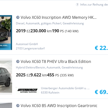
Infos zur Reihung d
Volvo XC60 Inscription AWD Memory HK
WR&SR
Diesel, Automatik, gültiges Pickerl, Gewährleistung
2019
230.000
190
EZ
km
PS (140 kW)
Autoinsel GmbH
€ 22
2103 Langenzersdorf
Volvo XC60 T8 PHEV Ultra Black Edition
Hybrid Elektro/Benzin, Automatik, Gewährleistung
2025
9.622
455
EZ
km
PS (335 kW)
Unterberger Automobile GmbH u. Co. KG II
€ 69
6330 Kufstein
Volvo XC60 B5 AWD Inscription Geartronic