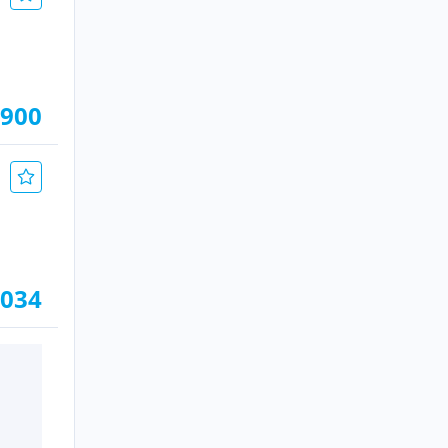
.900
.034