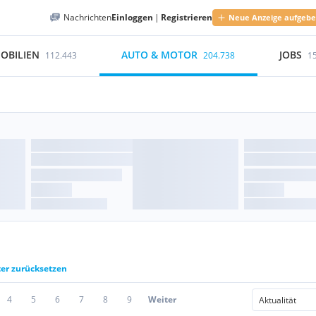
Nachrichten
Einloggen
|
Registrieren
Neue Anzeige aufgeb
OBILIEN
AUTO & MOTOR
JOBS
112.443
204.738
1
ter zurücksetzen
4
5
6
7
8
9
Weiter