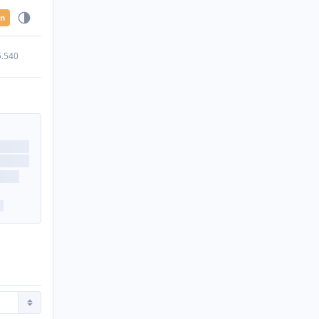
en
5.540