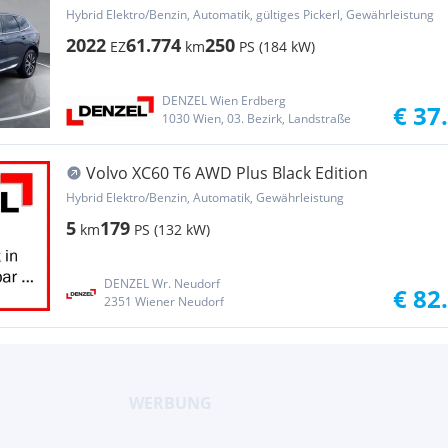
Hybrid Elektro/Benzin, Automatik, gültiges Pickerl, Gewährleistung
2022
61.774
250
EZ
km
PS (184 kW)
DENZEL Wien Erdberg
€ 37
1030 Wien, 03. Bezirk, Landstraße
Volvo XC60 T6 AWD Plus Black Edition
Hybrid Elektro/Benzin, Automatik, Gewährleistung
5
179
km
PS (132 kW)
DENZEL Wr. Neudorf
€ 82
2351 Wiener Neudorf