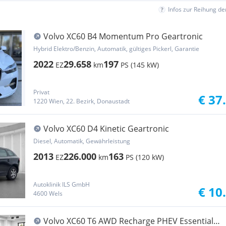
Infos zur Reihung d
Volvo XC60 B4 Momentum Pro Geartronic
Hybrid Elektro/Benzin, Automatik, gültiges Pickerl, Garantie
2022
29.658
197
EZ
km
PS (145 kW)
Privat
€ 37
1220 Wien, 22. Bezirk, Donaustadt
Volvo XC60 D4 Kinetic Geartronic
Diesel, Automatik, Gewährleistung
2013
226.000
163
EZ
km
PS (120 kW)
Autoklinik ILS GmbH
€ 10
4600 Wels
Volvo XC60 T6 AWD Recharge PHEV Essential