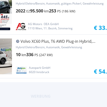
Geartronic
Hybrid Elektro/Benzin, Automatik, gültiges Pickerl, Gewährleistung
2022
95.500
253
EZ
km
PS (186 kW)
AG Motors  OEA GmbH
€ 33
1110 Wien, 11. Bezirk, Simmering
Volvo XC60 Plus, T6 AWD Plug-in Hybrid,
Elektrisch/Be...
Hybrid Elektro/Benzin, Automatik, Gewährleistung
10
336
km
PS (247 kW)
Autopark GmbH
€ 54
6020 Innsbruck