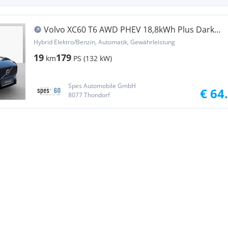
Volvo XC60 T6 AWD PHEV 18,8kWh Plus Dark
Aut.
Hybrid Elektro/Benzin, Automatik, Gewährleistung
19
179
km
PS (132 kW)
Spes Automobile GmbH
€ 64
8077 Thondorf