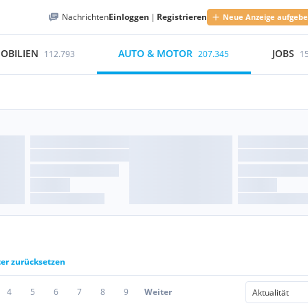
Nachrichten
Einloggen
|
Registrieren
Neue Anzeige aufgeb
OBILIEN
AUTO & MOTOR
JOBS
112.793
207.345
1
ter zurücksetzen
4
5
6
7
8
9
Weiter