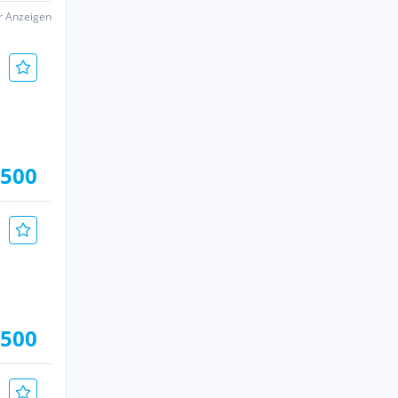
er Anzeigen
.500
.500