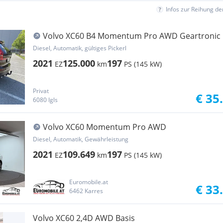
Infos zur Reihung d
Volvo XC60 B4 Momentum Pro AWD Geartronic
Diesel, Automatik, gültiges Pickerl
2021
125.000
197
EZ
km
PS (145 kW)
Privat
€ 35
6080 Igls
Volvo XC60 Momentum Pro AWD
Diesel, Automatik, Gewährleistung
2021
109.649
197
EZ
km
PS (145 kW)
Euromobile.at
€ 33
6462 Karres
Volvo XC60 2,4D AWD Basis