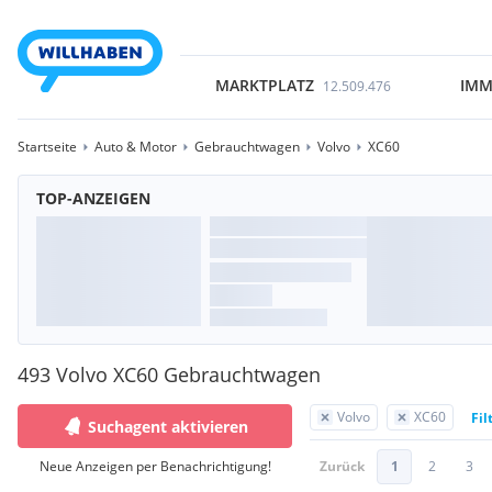
MARKTPLATZ
IMM
12.509.476
Startseite
Auto & Motor
Gebrauchtwagen
Volvo
XC60
TOP-ANZEIGEN
493 Volvo XC60 Gebrauchtwagen
Volvo
XC60
Fil
Suchagent aktivieren
Neue Anzeigen per Benachrichtigung!
Zurück
1
2
3