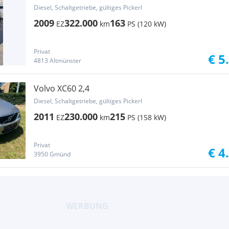
Diesel, Schaltgetriebe, gültiges Pickerl
2009
322.000
163
EZ
km
PS (120 kW)
Privat
€ 5
4813 Altmünster
Volvo XC60 2,4
Diesel, Schaltgetriebe, gültiges Pickerl
2011
230.000
215
EZ
km
PS (158 kW)
Privat
€ 4
3950 Gmünd