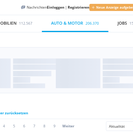
Nachrichten
Einloggen
|
Registrieren
Neue Anzeige aufgeb
OBILIEN
AUTO & MOTOR
JOBS
112.567
206.370
1
ter zurücksetzen
4
5
6
7
8
9
Weiter