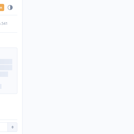
en
5.541