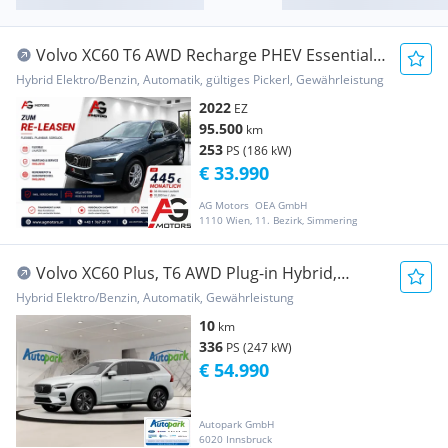
Volvo XC60 T6 AWD Recharge PHEV Essential
Geartronic
Hybrid Elektro/Benzin, Automatik, gültiges Pickerl, Gewährleistung
2022
EZ
95.500
km
253
PS (186 kW)
€ 33.990
AG Motors  OEA GmbH
1110 Wien, 11. Bezirk, Simmering
Volvo XC60 Plus, T6 AWD Plug-in Hybrid,
Elektrisch/Be...
Hybrid Elektro/Benzin, Automatik, Gewährleistung
10
km
336
PS (247 kW)
€ 54.990
Autopark GmbH
6020 Innsbruck