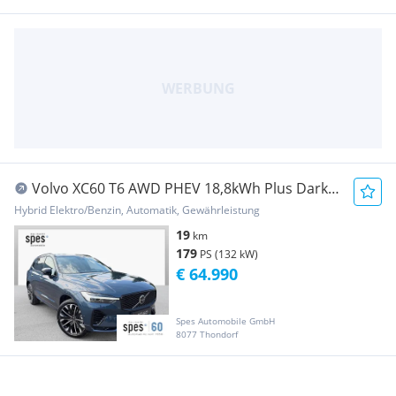
Volvo XC60 T6 AWD PHEV 18,8kWh Plus Dark
Aut.
Hybrid Elektro/Benzin, Automatik, Gewährleistung
19
km
179
PS (132 kW)
€ 64.990
Spes Automobile GmbH
8077 Thondorf