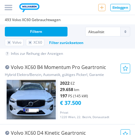
Einloggen
493 Volvo XC60 Gebrauchtwagen
Filtern
Volvo
XC60
Filter zurücksetzen
Infos zur Reihung der Anzeigen
Volvo XC60 B4 Momentum Pro Geartronic
Hybrid Elektro/Benzin, Automatik, gültiges Pickerl, Garantie
2022
EZ
29.658
km
197
PS (145 kW)
€ 37.500
Privat
1220 Wien, 22. Bezirk, Donaustadt
Volvo XC60 D4 Kinetic Geartronic