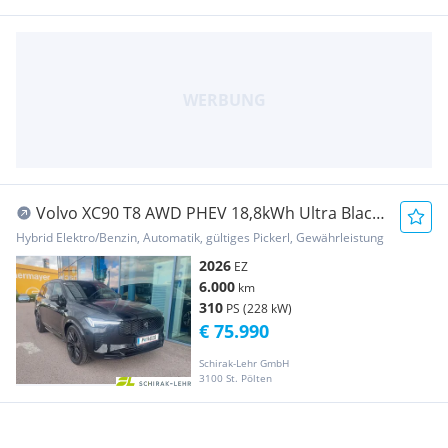
Volvo XC90 T8 AWD PHEV 18,8kWh Ultra Black
Edition
Hybrid Elektro/Benzin, Automatik, gültiges Pickerl, Gewährleistung
2026
EZ
6.000
km
310
PS (228 kW)
€ 75.990
Schirak-Lehr GmbH
3100 St. Pölten