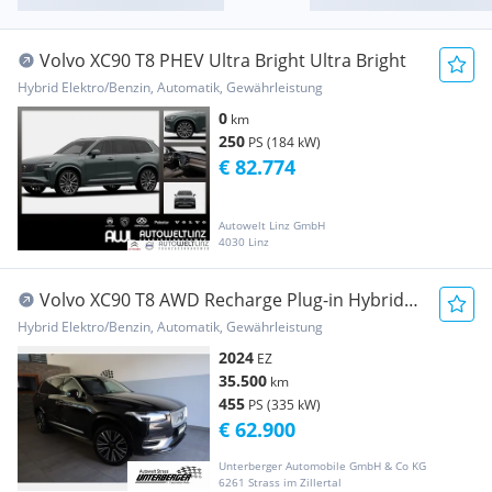
Volvo XC90 T8 PHEV Ultra Bright Ultra Bright
Hybrid Elektro/Benzin, Automatik, Gewährleistung
0
km
250
PS (184 kW)
€ 82.774
Autowelt Linz GmbH
4030 Linz
Volvo XC90 T8 AWD Recharge Plug-in Hybrid
Ultra Brigh...
Hybrid Elektro/Benzin, Automatik, Gewährleistung
2024
EZ
35.500
km
455
PS (335 kW)
€ 62.900
Unterberger Automobile GmbH & Co KG
6261 Strass im Zillertal