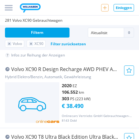
Einloggen
281 Volvo XC90 Gebrauchtwagen
Filtern
Volvo
XC90
Filter zurücksetzen
Infos zur Reihung der Anzeigen
Volvo XC90 R Design Recharge AWD PHEV Aut
7-SITZER LED
Hybrid Elektro/Benzin, Automatik, Gewährleistung
2020
EZ
106.552
km
303
PS (223 kW)
€ 38.490
Onlinecars Vertriebs GmbH Gebrauchtwagen-Outlet  Werkstätte  Spenglerei  Lackiererei
8143 Dobl
Volvo XC90 T8 Ultra Black Edition Ultra Black