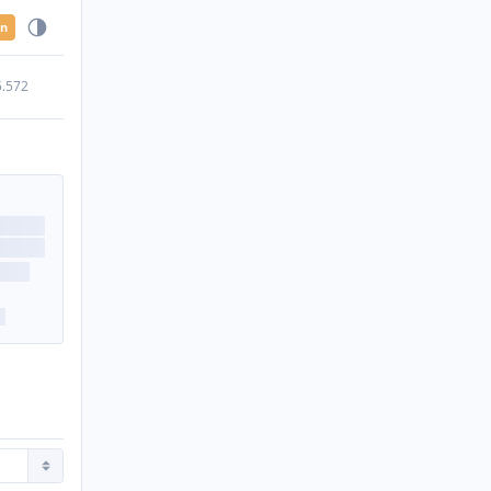
en
5.572