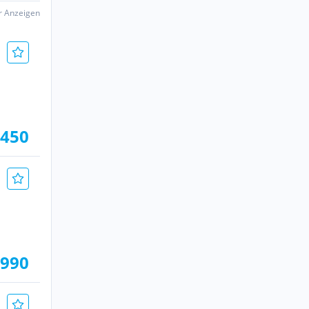
er Anzeigen
.450
.990