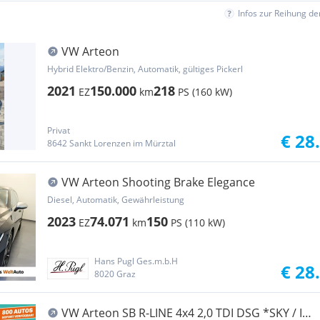
Infos zur Reihung d
VW Arteon
Hybrid Elektro/Benzin, Automatik, gültiges Pickerl
2021
150.000
218
EZ
km
PS (160 kW)
Privat
€ 28
8642 Sankt Lorenzen im Mürztal
VW Arteon Shooting Brake Elegance
Diesel, Automatik, Gewährleistung
2023
74.071
150
EZ
km
PS (110 kW)
Hans Pugl Ges.m.b.H
€ 28
8020 Graz
VW Arteon SB R-LINE 4x4 2,0 TDI DSG *SKY / IQ