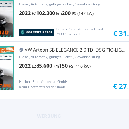
LIGH...
Diesel, Automatik, gültiges Pickerl, Gewährleistung
2022
102.300
200
EZ
km
PS (147 kW)
Herbert Seidl Autohaus GmbH
€ 31
7400 Oberwart
VW Arteon SB ELEGANCE 2,0 TDI DSG *IQ-LIGHT
LED / ...
Diesel, Automatik, gültiges Pickerl, Gewährleistung
2022
85.600
150
EZ
km
PS (110 kW)
Herbert Seidl Autohaus GmbH
€ 27
8200 Hofstätten an der Raab