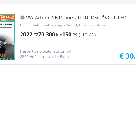
VW Arteon SB R-Line 2,0 TDI DSG *VOLL-LED
MIT FLA ...
Diesel, Automatik, gültiges Pickerl, Gewährleistung
2022
70.300
150
EZ
km
PS (110 kW)
Herbert Seidl Autohaus GmbH
€ 30
8200 Hofstätten an der Raab