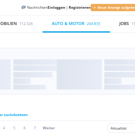
Nachrichten
Einloggen
|
Registrieren
Neue Anzeige aufgeb
OBILIEN
AUTO & MOTOR
JOBS
112.526
204.835
1
ter zurücksetzen
4
5
6
7
Weiter