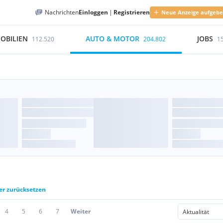
Nachrichten
Einloggen
|
Registrieren
Neue Anzeige aufgeb
OBILIEN
AUTO & MOTOR
JOBS
112.520
204.802
1
ter zurücksetzen
4
5
6
7
Weiter