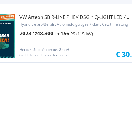
VW Arteon SB R-LINE PHEV DSG *IQ-LIGHT LED /
DCC /...
Hybrid Elektro/Benzin, Automatik, gültiges Pickerl, Gewährleistung
2023
48.300
156
EZ
km
PS (115 kW)
Herbert Seidl Autohaus GmbH
€ 30
8200 Hofstätten an der Raab