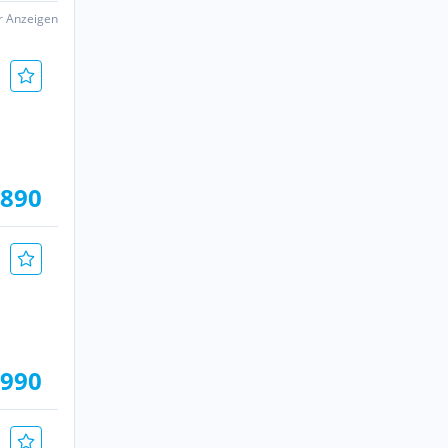
er Anzeigen
.890
.990