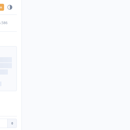
en
5.586