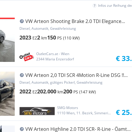
Infos zur Reihung d
VW Arteon Shooting Brake 2.0 TDI Elegance
ASSIST+LM
Diesel, Automatik, Gewährleistung
2023
2
150
EZ
km
PS (110 kW)
OutletCars.at - Wien
€ 33
2344 Maria Enzersdorf
VW Arteon 2,0 TDI SCR 4Motion R-Line DSG !!
VIGN...
Diesel, Automatik, gültiges Pickerl, Gewährleistung
2022
202.000
200
EZ
km
PS (147 kW)
SMG-Motors
€ 25
1110 Wien, 11. Bezirk, Simmering
VW Arteon Highline 2.0 TDI SCR- R-Line - Öamtc