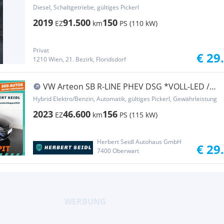
Pickerl
Diesel, Schaltgetriebe, gültiges Pickerl
2019
91.500
150
EZ
km
PS (110 kW)
Privat
€ 29
1210 Wien, 21. Bezirk, Floridsdorf
VW Arteon SB R-LINE PHEV DSG *VOLL-LED /
DCC / VIR...
Hybrid Elektro/Benzin, Automatik, gültiges Pickerl, Gewährleistung
2023
46.600
156
EZ
km
PS (115 kW)
Herbert Seidl Autohaus GmbH
€ 29
7400 Oberwart