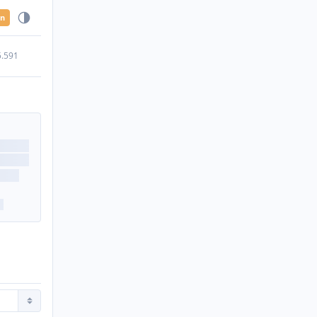
en
5.591