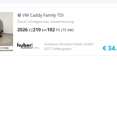
VW Caddy Family TDI
Diesel, Schaltgetriebe, Gewährleistung
2026
210
102
EZ
km
PS (75 kW)
Autohaus Hermann Huber GmbH
€ 34
6277 Zellbergeben