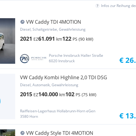
Infos zur Reihung d
VW Caddy TDI 4MOTION
Diesel, Schaltgetriebe, Gewährleistung
2021
61.091
122
EZ
km
PS (90 kW)
Porsche Innsbruck Haller Straße
€ 26
6020 Innsbruck
VW Caddy Kombi Highline 2,0 TDI DSG
Diesel, Automatik, Gewährleistung
2015
140.000
102
EZ
km
PS (75 kW)
Raiffeisen-Lagerhaus Hollabrunn-Horn eGen
€ 13
3580 Horn
VW Caddy Style TDI 4MOTION