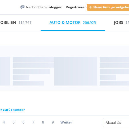
Nachrichten
Einloggen
|
Registrieren
Neue Anzeige aufgeb
OBILIEN
AUTO & MOTOR
JOBS
112.761
206.925
1
er zurücksetzen
4
5
6
7
8
9
Weiter