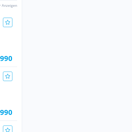
er Anzeigen
.990
.990