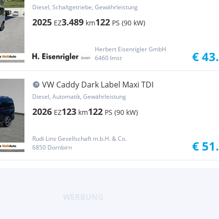
Diesel, Schaltgetriebe, Gewährleistung
2025
3.489
122
EZ
km
PS (90 kW)
Herbert Eisenrigler GmbH
€ 43
6460 Imst
VW Caddy Dark Label Maxi TDI
Diesel, Automatik, Gewährleistung
2026
123
122
EZ
km
PS (90 kW)
Rudi Lins Gesellschaft m.b.H. & Co.
€ 51
6850 Dornbirn