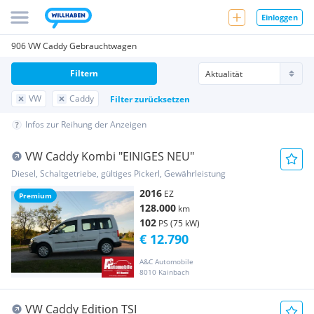
Einloggen
906 VW Caddy Gebrauchtwagen
Filtern
VW
Caddy
Filter zurücksetzen
Infos zur Reihung der Anzeigen
VW Caddy Kombi "EINIGES NEU"
Diesel, Schaltgetriebe, gültiges Pickerl, Gewährleistung
2016
EZ
Premium
128.000
km
102
PS (75 kW)
€ 12.790
A&C Automobile
8010 Kainbach
VW Caddy Edition TSI