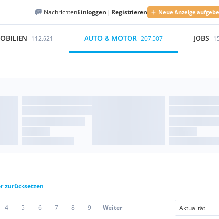
Nachrichten
Einloggen
|
Registrieren
Neue Anzeige aufgeb
OBILIEN
AUTO & MOTOR
JOBS
112.621
207.007
1
er zurücksetzen
4
5
6
7
8
9
Weiter