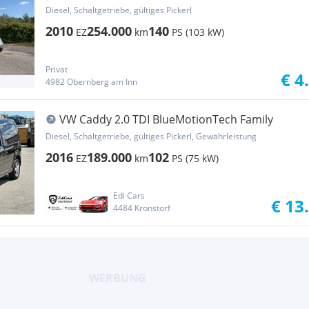
& 7 Sitzen
Diesel, Schaltgetriebe, gültiges Pickerl
2010
254.000
140
EZ
km
PS (103 kW)
Privat
€ 4
4982 Obernberg am Inn
VW Caddy 2.0 TDI BlueMotionTech Family
Diesel, Schaltgetriebe, gültiges Pickerl, Gewährleistung
2016
189.000
102
EZ
km
PS (75 kW)
Edi Cars
€ 13
4484 Kronstorf