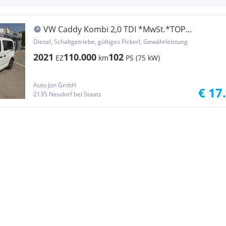
VW Caddy Kombi 2,0 TDI *MwSt.*TOP
Zustand*Pickerl NEU
Diesel, Schaltgetriebe, gültiges Pickerl, Gewährleistung
2021
110.000
102
EZ
km
PS (75 kW)
Auto Jon GmbH
€ 17
2135 Neudorf bei Staatz