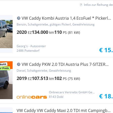
Infos zur Reihung d
VW Caddy Kombi Austria 1,4 EcoFuel * Pickerl
bis 0...
Benzin, Schaltgetriebe, gültiges Pickerl, Gewährleistung
2020
134.000
110
EZ
km
PS (81 kW)
Georg's - Autocenter
€ 15
2486 Pottendorf
VW Caddy PKW 2.0 TDI Austria Plus 7-SITZER
SITZHZG
Diesel, Schaltgetriebe, Gewährleistung
2019
107.513
102
EZ
km
PS (75 kW)
Onlinecars Vertriebs GmbH Gebrauchtwagen-Outlet  Werkstätte  Spenglerei  Lackiererei
€ 18
8143 Dobl
VW Caddy VW Caddy Maxi 2.0 TDI mit Campingbox