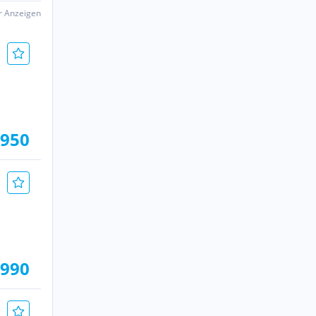
er Anzeigen
.950
.990