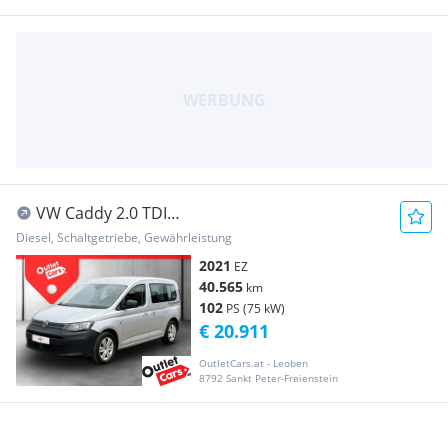
VW Caddy 2.0 TDI
LED+NAVI+RADAR+PDC+SHZ+MEGAPREIS
Diesel, Schaltgetriebe, Gewährleistung
2021
EZ
40.565
km
102
PS (75 kW)
€ 20.911
OutletCars.at - Leoben
8792 Sankt Peter-Freienstein