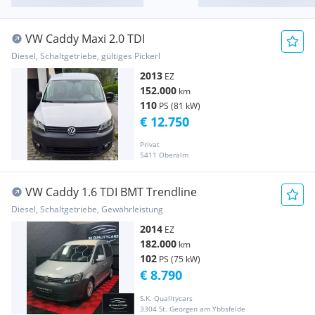
VW Caddy Maxi 2.0 TDI
Diesel, Schaltgetriebe, gültiges Pickerl
2013
EZ
152.000
km
110
PS (81 kW)
€ 12.750
Privat
5411 Oberalm
VW Caddy 1.6 TDI BMT Trendline
Diesel, Schaltgetriebe, Gewährleistung
2014
EZ
182.000
km
102
PS (75 kW)
€ 8.790
S.K. Qualitycars
3304 St. Georgen am Ybbsfelde