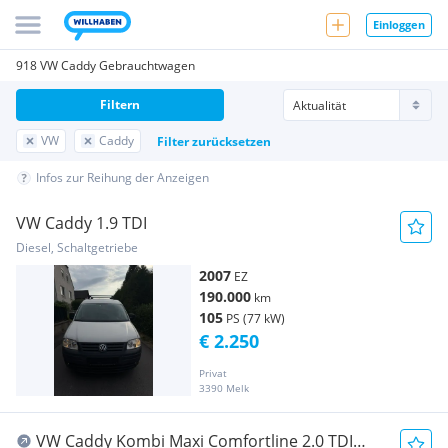
Einloggen
918 VW Caddy Gebrauchtwagen
Filtern
VW
Caddy
Filter zurücksetzen
Infos zur Reihung der Anzeigen
VW Caddy 1.9 TDI
Diesel, Schaltgetriebe
2007
EZ
190.000
km
105
PS (77 kW)
€ 2.250
Privat
3390 Melk
VW Caddy Kombi Maxi Comfortline 2.0 TDI