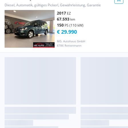
4MOTION *D...
Diesel, Automatik, gültiges Pickerl, Gewährleistung, Garantie
2017
EZ
67.593
km
150
PS (110 kW)
€ 29.990
MG. Autohaus GmbH
8786 Rottenmann