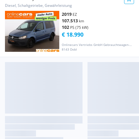
SITZHZG
Diesel, Schaltgetriebe, Gewährleistung
2019
EZ
107.513
km
102
PS (75 kW)
€ 18.990
Onlinecars Vertriebs GmbH Gebrauchtwagen-Outlet  Werkstätte  Spenglerei  Lackiererei
8143 Dobl