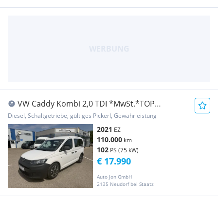
VW Caddy Kombi 2,0 TDI *MwSt.*TOP
Zustand*Pickerl NEU
Diesel, Schaltgetriebe, gültiges Pickerl, Gewährleistung
2021
EZ
110.000
km
102
PS (75 kW)
€ 17.990
Auto Jon GmbH
2135 Neudorf bei Staatz