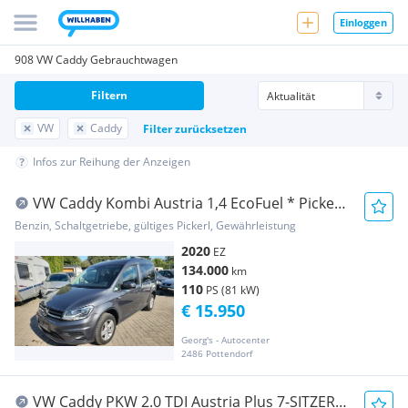
Einloggen
908 VW Caddy Gebrauchtwagen
Filtern
VW
Caddy
Filter zurücksetzen
Infos zur Reihung der Anzeigen
VW Caddy Kombi Austria 1,4 EcoFuel * Pickerl
bis 0...
Benzin, Schaltgetriebe, gültiges Pickerl, Gewährleistung
2020
EZ
134.000
km
110
PS (81 kW)
€ 15.950
Georg's - Autocenter
2486 Pottendorf
VW Caddy PKW 2.0 TDI Austria Plus 7-SITZER