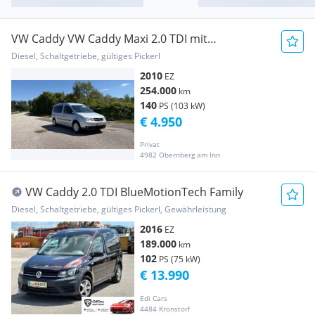
VW Caddy VW Caddy Maxi 2.0 TDI mit
Campingbox & 7 Sitzen
Diesel, Schaltgetriebe, gültiges Pickerl
2010
EZ
254.000
km
140
PS (103 kW)
€ 4.950
Privat
4982 Obernberg am Inn
VW Caddy 2.0 TDI BlueMotionTech Family
Diesel, Schaltgetriebe, gültiges Pickerl, Gewährleistung
2016
EZ
189.000
km
102
PS (75 kW)
€ 13.990
Edi Cars
4484 Kronstorf