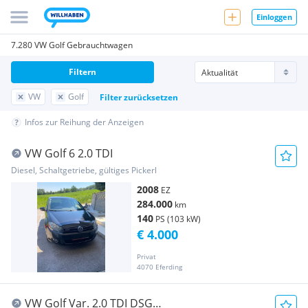
Einloggen
7.280 VW Golf Gebrauchtwagen
Filtern
VW
Golf
Filter zurücksetzen
Infos zur Reihung der Anzeigen
VW Golf 6 2.0 TDI
Diesel, Schaltgetriebe, gültiges Pickerl
2008
EZ
284.000
km
140
PS (103 kW)
€ 4.000
Privat
4070 Eferding
VW Golf Var. 2.0 TDI DSG