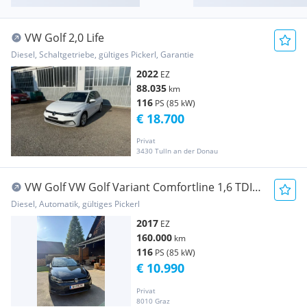
VW Golf 2,0 Life
Diesel, Schaltgetriebe, gültiges Pickerl, Garantie
2022
EZ
88.035
km
116
PS (85 kW)
€ 18.700
Privat
3430 Tulln an der Donau
VW Golf VW Golf Variant Comfortline 1,6 TDI
DSG
Diesel, Automatik, gültiges Pickerl
2017
EZ
160.000
km
116
PS (85 kW)
€ 10.990
Privat
8010 Graz