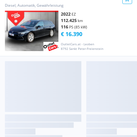
ASSIST+LED+NAVI+RADAR+LM
Diesel, Automatik, Gewährleistung
2022
EZ
112.425
km
116
PS (85 kW)
€ 16.390
OutletCars.at - Leoben
8792 Sankt Peter-Freienstein