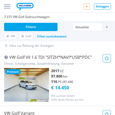
Einloggen
7.375 VW Golf Gebrauchtwagen
Filtern
VW
Golf
Filter zurücksetzen
Infos zur Reihung der Anzeigen
VW Golf VII 1.6 TDI "SITZH*NAVI*USB*PDC"
Diesel, Schaltgetriebe, Gewährleistung, Garantie
2017
EZ
Premium
97.800
km
116
PS (85 kW)
€ 14.450
KFZ Lechner GmbH
4782 Sankt Florian am Inn
VW Golf Variant