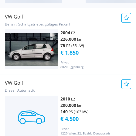
VW Golf
Benzin, Schaltgetriebe, gültiges Pickerl
2004
EZ
226.000
km
75
PS (55 kW)
€ 1.850
Privat
8020 Eggenberg
VW Golf
Diesel, Automatik
2010
EZ
290.000
km
140
PS (103 kW)
€ 4.500
Privat
1220 Wien, 22. Bezirk, Donaustadt