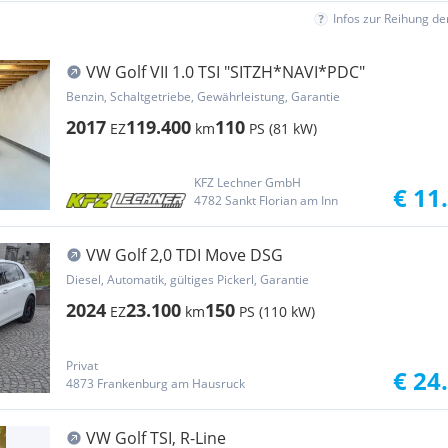
Infos zur Reihung d
VW Golf VII 1.0 TSI "SITZH*NAVI*PDC"
Benzin, Schaltgetriebe, Gewährleistung, Garantie
2017
119.400
110
EZ
km
PS (81 kW)
KFZ Lechner GmbH
€ 11
4782 Sankt Florian am Inn
VW Golf 2,0 TDI Move DSG
Diesel, Automatik, gültiges Pickerl, Garantie
2024
23.100
150
EZ
km
PS (110 kW)
Privat
€ 24
4873 Frankenburg am Hausruck
VW Golf TSI, R-Line