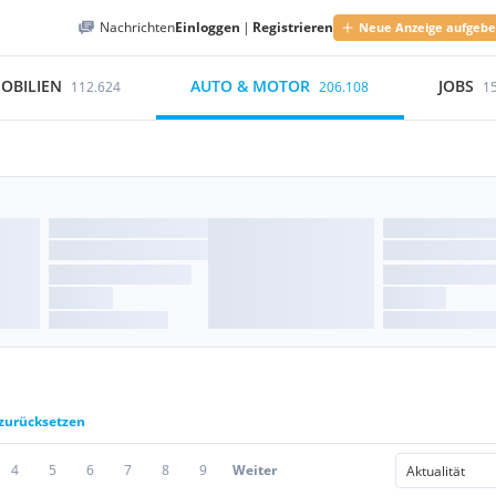
Nachrichten
Einloggen
|
Registrieren
Neue Anzeige aufgeb
OBILIEN
AUTO & MOTOR
JOBS
112.624
206.108
1
 zurücksetzen
4
5
6
7
8
9
Weiter