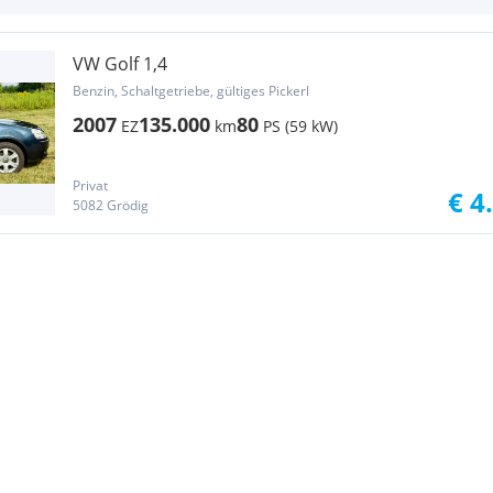
VW Golf 1,4
Benzin, Schaltgetriebe, gültiges Pickerl
2007
135.000
80
EZ
km
PS (59 kW)
Privat
€ 4
5082 Grödig