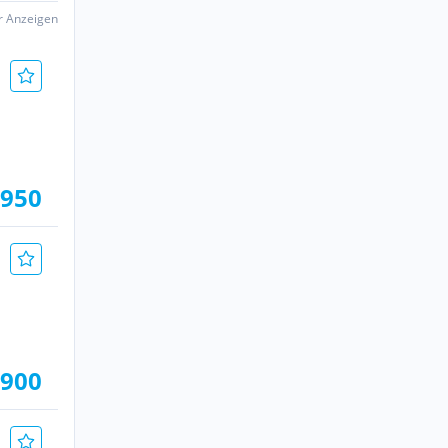
er Anzeigen
.950
.900