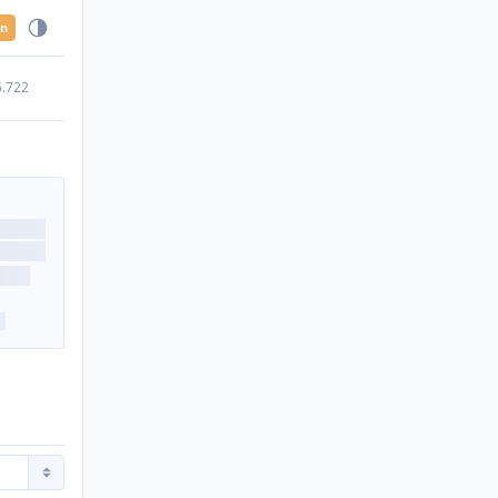
en
5.722