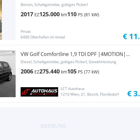
Benzin, Schaltgetriebe, gültiges Pickerl
2017
125.000
110
EZ
km
PS (81 kW)
Privat
€ 11
6406 Oberhofen im Inntal
VW Golf Comfortline 1,9 TDI DPF |4MOTION|
PICKERL ...
Diesel, Schaltgetriebe, gültiges Pickerl, Gewährleistung
2006
275.440
105
EZ
km
PS (77 kW)
LCT Autohaus
€ 3
1210 Wien, 21. Bezirk, Floridsdorf