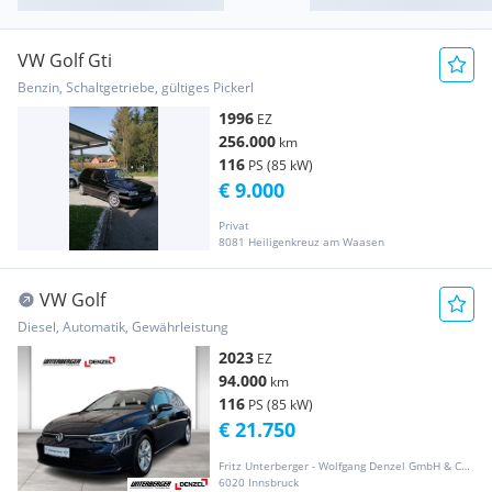
VW Golf Gti
Benzin, Schaltgetriebe, gültiges Pickerl
1996
EZ
256.000
km
116
PS (85 kW)
€ 9.000
Privat
8081 Heiligenkreuz am Waasen
VW Golf
Diesel, Automatik, Gewährleistung
2023
EZ
94.000
km
116
PS (85 kW)
€ 21.750
Fritz Unterberger - Wolfgang Denzel GmbH & CO KG
6020 Innsbruck