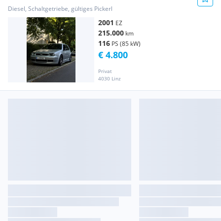
Diesel, Schaltgetriebe, gültiges Pickerl
2001
EZ
215.000
km
116
PS (85 kW)
€ 4.800
Privat
4030 Linz