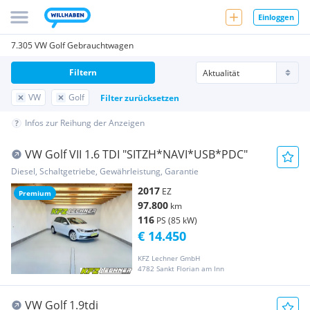
Einloggen
7.305 VW Golf Gebrauchtwagen
Filtern
VW
Golf
Filter zurücksetzen
Infos zur Reihung der Anzeigen
VW Golf VII 1.6 TDI "SITZH*NAVI*USB*PDC"
Diesel, Schaltgetriebe, Gewährleistung, Garantie
2017
EZ
Premium
97.800
km
116
PS (85 kW)
€ 14.450
KFZ Lechner GmbH
4782 Sankt Florian am Inn
VW Golf 1.9tdi